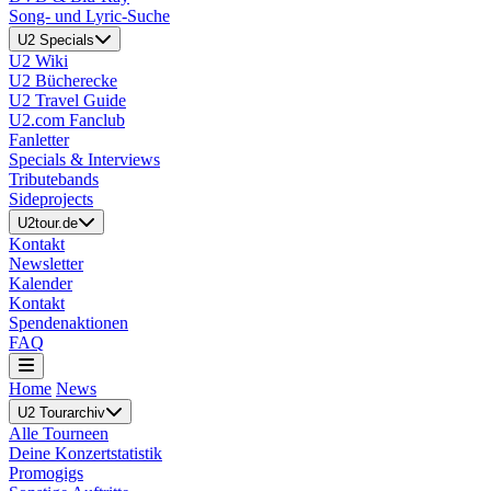
Song- und Lyric-Suche
U2 Specials
U2 Wiki
U2 Bücherecke
U2 Travel Guide
U2.com Fanclub
Fanletter
Specials & Interviews
Tributebands
Sideprojects
U2tour.de
Kontakt
Newsletter
Kalender
Kontakt
Spendenaktionen
FAQ
Home
News
U2 Tourarchiv
Alle Tourneen
Deine Konzertstatistik
Promogigs