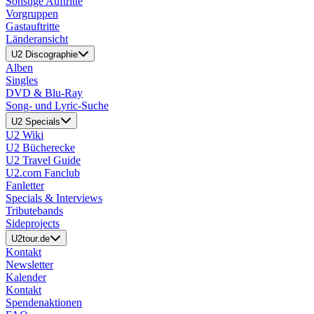
Sonstige Auftritte
Vorgruppen
Gastauftritte
Länderansicht
U2 Discographie
Alben
Singles
DVD & Blu-Ray
Song- und Lyric-Suche
U2 Specials
U2 Wiki
U2 Bücherecke
U2 Travel Guide
U2.com Fanclub
Fanletter
Specials & Interviews
Tributebands
Sideprojects
U2tour.de
Kontakt
Newsletter
Kalender
Kontakt
Spendenaktionen