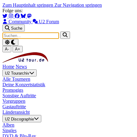
Zum Hauptinhalt springen
Zur Navigation springen
Folge uns:
Community
U2 Forum
Suche
A-
A+
Home
News
U2 Tourarchiv
Alle Tourneen
Deine Konzertstatistik
Promogigs
Sonstige Auftritte
Vorgruppen
Gastauftritte
Länderansicht
U2 Discographie
Alben
Singles
DVD & Blu-Ray