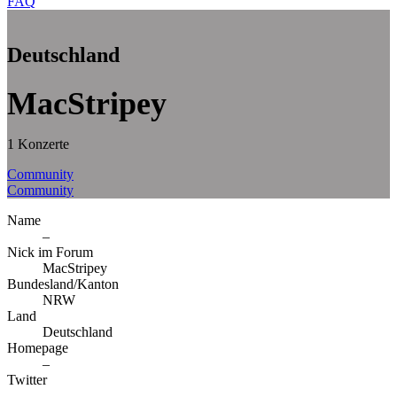
FAQ
Deutschland
MacStripey
1 Konzerte
Community
Community
Name
–
Nick im Forum
MacStripey
Bundesland/Kanton
NRW
Land
Deutschland
Homepage
–
Twitter
–