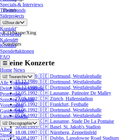
–
Specials & Interviews
Twitter
Tributebands
–
Sideprojects
Facebook
U2tour.de
–
Kontakt
ICQ/Skype/Xing
Newsletter
–
Kalender
Sonstiges
Kontakt
–
Spendenaktionen
FAQ
Meine Konzerte
Home
News
14.12.1989
🇩🇪 Dortmund, Westfalenhalle
U2 Tourarchiv
15.12.1989
🇩🇪 Dortmund, Westfalenhalle
Alle Tourneen
16.12.1989
🇩🇪 Dortmund, Westfalenhalle
Deine Konzertstatistik
12.05.1992
🇨🇭 Lausanne, Patinoire De Malley
Promogigs
27.05.1992
🇨🇭 Zürich, Hallenstadion
Sonstige Auftritte
29.05.1992
🇩🇪 Frankfurt, Festhalle
Vorgruppen
04.06.1992
🇩🇪 Dortmund, Westfalenhalle
Gastauftritte
05.06.1992
🇩🇪 Dortmund, Westfalenhalle
Länderansicht
28.06.1993
🇨🇭 Lausanne, Stade De La Pontaise
U2 Discographie
30.06.1993
🇨🇭 Basel, St. Jakob's Stadion
Alben
18.08.1997
🇩🇪 Nürnberg, Zeppelinfeld
Singles
30.08.1997
🇮🇪 Dublin, Lansdowne Road Stadium