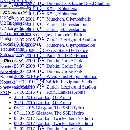
DVD & Blu-Ray
31.08.1997
🇮🇪 Dublin, Lansdowne Road Stadium
Song- und Lyric-Suche
12.07.2001
🇩🇪 Köln, Kölnarena
U2 Specials
13.07.2001
🇩🇪 Köln, Kölnarena
U2 Wiki
15.07.2001
🇩🇪 München, Olympiahalle
U2 Bücherecke
23.07.2001
🇨🇭 Zürich, Hallenstadion
U2 Travel Guide
24.07.2001
🇨🇭 Zürich, Hallenstadion
U2.com Fanclub
21.06.2005
Glasgow, Hampden Park
Fanletter
18.07.2005
🇨🇭 Zürich, Letzigrund Stadion
Specials & Interviews
03.08.2005
🇩🇪 München, Olympiastadion
Tributebands
11.07.2009
🇫🇷 Paris, Stade De France
Sideprojects
12.07.2009
🇫🇷 Paris, Stade De France
24.07.2009
🇮🇪 Dublin, Croke Park
U2tour.de
25.07.2009
🇮🇪 Dublin, Croke Park
Kontakt
27.07.2009
🇮🇪 Dublin, Croke Park
Newsletter
30.08.2010
🇦🇹 Wien, Ernst Happel Stadion
Kalender
11.09.2010
🇨🇭 Zürich, Letzigrund Stadion
Kontakt
12.09.2010
🇨🇭 Zürich, Letzigrund Stadion
Spendenaktionen
17.10.2015
🇩🇪 Köln, Lanxess Arena
FAQ
25.10.2015
London, O2 Arena
26.10.2015
London, O2 Arena
06.11.2015
Glasgow, The SSE Hydro
07.11.2015
Glasgow, The SSE Hydro
08.07.2017
London, Twickenham Stadium
09.07.2017
London, Twickenham Stadium
22.07.2017
🇮🇪 Dublin, Croke Park