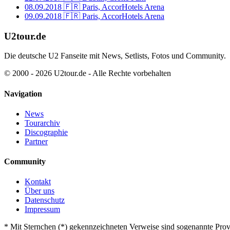
08.09.2018
🇫🇷 Paris, AccorHotels Arena
09.09.2018
🇫🇷 Paris, AccorHotels Arena
U2tour.de
Die deutsche U2 Fanseite mit News, Setlists, Fotos und Community.
© 2000 - 2026 U2tour.de - Alle Rechte vorbehalten
Navigation
News
Tourarchiv
Discographie
Partner
Community
Kontakt
Über uns
Datenschutz
Impressum
*
Mit Sternchen (*) gekennzeichneten Verweise sind sogenannte Provi