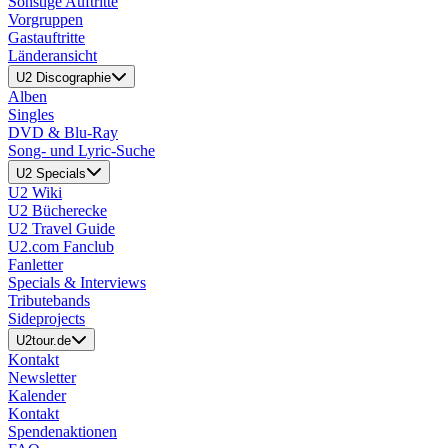
Sonstige Auftritte
Vorgruppen
Gastauftritte
Länderansicht
U2 Discographie
Alben
Singles
DVD & Blu-Ray
Song- und Lyric-Suche
U2 Specials
U2 Wiki
U2 Bücherecke
U2 Travel Guide
U2.com Fanclub
Fanletter
Specials & Interviews
Tributebands
Sideprojects
U2tour.de
Kontakt
Newsletter
Kalender
Kontakt
Spendenaktionen