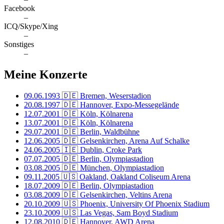
Facebook
–
ICQ/Skype/Xing
–
Sonstiges
–
Meine Konzerte
09.06.1993
🇩🇪 Bremen, Weserstadion
20.08.1997
🇩🇪 Hannover, Expo-Messegelände
12.07.2001
🇩🇪 Köln, Kölnarena
13.07.2001
🇩🇪 Köln, Kölnarena
29.07.2001
🇩🇪 Berlin, Waldbühne
12.06.2005
🇩🇪 Gelsenkirchen, Arena Auf Schalke
24.06.2005
🇮🇪 Dublin, Croke Park
07.07.2005
🇩🇪 Berlin, Olympiastadion
03.08.2005
🇩🇪 München, Olympiastadion
09.11.2005
🇺🇸 Oakland, Oakland Coliseum Arena
18.07.2009
🇩🇪 Berlin, Olympiastadion
03.08.2009
🇩🇪 Gelsenkirchen, Veltins Arena
20.10.2009
🇺🇸 Phoenix, University Of Phoenix Stadium
23.10.2009
🇺🇸 Las Vegas, Sam Boyd Stadium
12.08.2010
🇩🇪 Hannover, AWD Arena