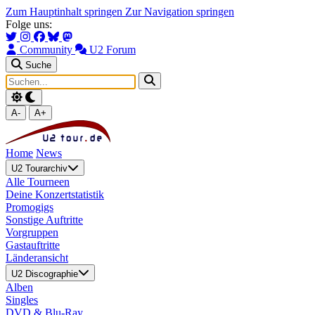
Zum Hauptinhalt springen
Zur Navigation springen
Folge uns:
Community
U2 Forum
Suche
A-
A+
Home
News
U2 Tourarchiv
Alle Tourneen
Deine Konzertstatistik
Promogigs
Sonstige Auftritte
Vorgruppen
Gastauftritte
Länderansicht
U2 Discographie
Alben
Singles
DVD & Blu-Ray