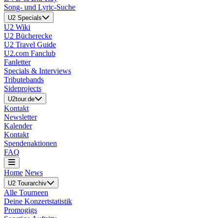
Song- und Lyric-Suche
U2 Specials
U2 Wiki
U2 Bücherecke
U2 Travel Guide
U2.com Fanclub
Fanletter
Specials & Interviews
Tributebands
Sideprojects
U2tour.de
Kontakt
Newsletter
Kalender
Kontakt
Spendenaktionen
FAQ
Home
News
U2 Tourarchiv
Alle Tourneen
Deine Konzertstatistik
Promogigs