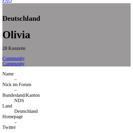
FAQ
Deutschland
Olivia
28 Konzerte
Community
Community
Name
–
Nick im Forum
–
Bundesland/Kanton
NDS
Land
Deutschland
Homepage
–
Twitter
–