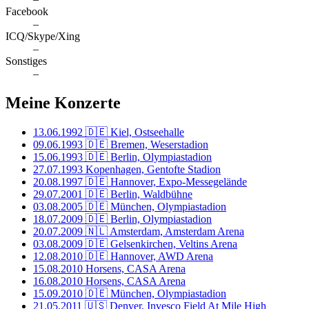
Facebook
–
ICQ/Skype/Xing
–
Sonstiges
–
Meine Konzerte
13.06.1992
🇩🇪 Kiel, Ostseehalle
09.06.1993
🇩🇪 Bremen, Weserstadion
15.06.1993
🇩🇪 Berlin, Olympiastadion
27.07.1993
Kopenhagen, Gentofte Stadion
20.08.1997
🇩🇪 Hannover, Expo-Messegelände
29.07.2001
🇩🇪 Berlin, Waldbühne
03.08.2005
🇩🇪 München, Olympiastadion
18.07.2009
🇩🇪 Berlin, Olympiastadion
20.07.2009
🇳🇱 Amsterdam, Amsterdam Arena
03.08.2009
🇩🇪 Gelsenkirchen, Veltins Arena
12.08.2010
🇩🇪 Hannover, AWD Arena
15.08.2010
Horsens, CASA Arena
16.08.2010
Horsens, CASA Arena
15.09.2010
🇩🇪 München, Olympiastadion
21.05.2011
🇺🇸 Denver, Invesco Field At Mile High