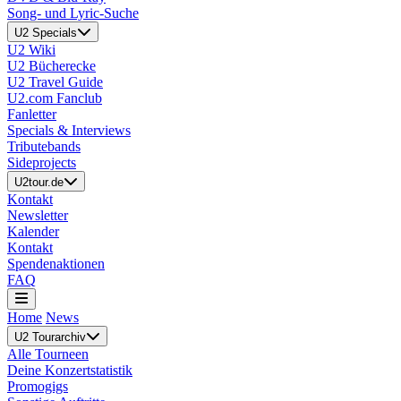
Song- und Lyric-Suche
U2 Specials
U2 Wiki
U2 Bücherecke
U2 Travel Guide
U2.com Fanclub
Fanletter
Specials & Interviews
Tributebands
Sideprojects
U2tour.de
Kontakt
Newsletter
Kalender
Kontakt
Spendenaktionen
FAQ
Home
News
U2 Tourarchiv
Alle Tourneen
Deine Konzertstatistik
Promogigs