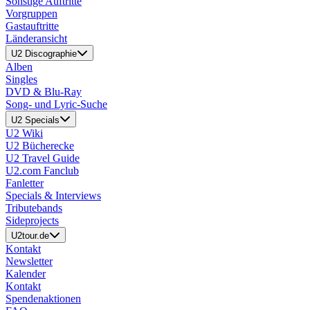
Sonstige Auftritte
Vorgruppen
Gastauftritte
Länderansicht
U2 Discographie
Alben
Singles
DVD & Blu-Ray
Song- und Lyric-Suche
U2 Specials
U2 Wiki
U2 Bücherecke
U2 Travel Guide
U2.com Fanclub
Fanletter
Specials & Interviews
Tributebands
Sideprojects
U2tour.de
Kontakt
Newsletter
Kalender
Kontakt
Spendenaktionen