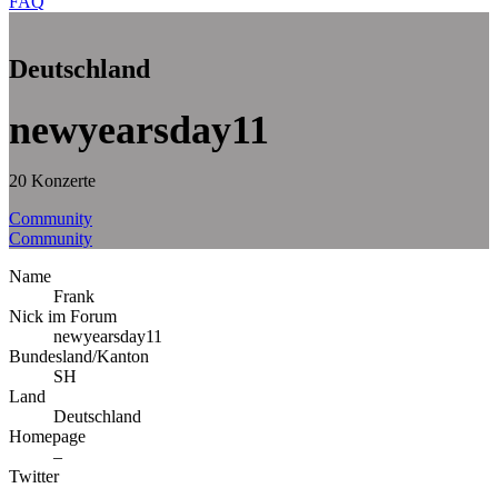
FAQ
Deutschland
newyearsday11
20 Konzerte
Community
Community
Name
Frank
Nick im Forum
newyearsday11
Bundesland/Kanton
SH
Land
Deutschland
Homepage
–
Twitter
–