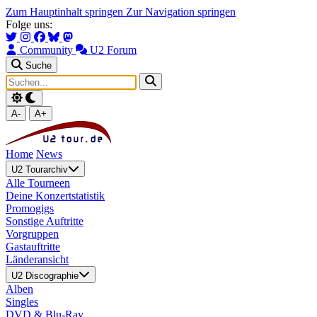
Zum Hauptinhalt springen
Zur Navigation springen
Folge uns:
Community
U2 Forum
Suche
A-
A+
Home
News
U2 Tourarchiv
Alle Tourneen
Deine Konzertstatistik
Promogigs
Sonstige Auftritte
Vorgruppen
Gastauftritte
Länderansicht
U2 Discographie
Alben
Singles
DVD & Blu-Ray