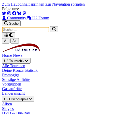
Zum Hauptinhalt springen
Zur Navigation springen
Folge uns:
Community
U2 Forum
Suche
A-
A+
Home
News
U2 Tourarchiv
Alle Tourneen
Deine Konzertstatistik
Promogigs
Sonstige Auftritte
Vorgruppen
Gastauftritte
Länderansicht
U2 Discographie
Alben
Singles
DVD & Blu-Ray