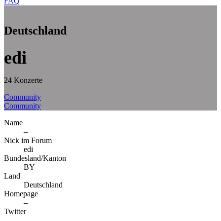
FAQ
Deutschland
edi
24 Konzerte
Community
Community
Name
–
Nick im Forum
edi
Bundesland/Kanton
BY
Land
Deutschland
Homepage
–
Twitter
–