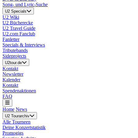
Song- und Lyric-Suche
U2 Specials
U2 Wiki
U2 Bücherecke
U2 Travel Guide
U2.com Fanclub
Fanletter
Specials & Interviews
Tributebands
Sideprojects
U2tour.de
Kontakt
Newsletter
Kalender
Kontakt
Spendenaktionen
FAQ
Home
News
U2 Tourarchiv
Alle Tourneen
Deine Konzertstatistik
Promogigs