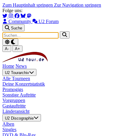
Zum Hauptinhalt springen
Zur Navigation springen
Folge uns:
Community
U2 Forum
Suche
A-
A+
Home
News
U2 Tourarchiv
Alle Tourneen
Deine Konzertstatistik
Promogigs
Sonstige Auftritte
Vorgruppen
Gastauftritte
Länderansicht
U2 Discographie
Alben
Singles
DVD & Blu-Ray