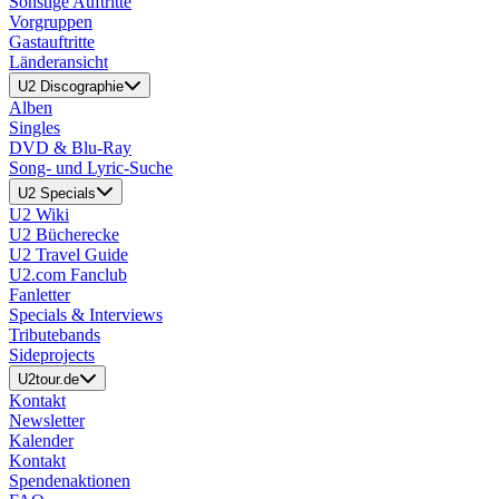
Sonstige Auftritte
Vorgruppen
Gastauftritte
Länderansicht
U2 Discographie
Alben
Singles
DVD & Blu-Ray
Song- und Lyric-Suche
U2 Specials
U2 Wiki
U2 Bücherecke
U2 Travel Guide
U2.com Fanclub
Fanletter
Specials & Interviews
Tributebands
Sideprojects
U2tour.de
Kontakt
Newsletter
Kalender
Kontakt
Spendenaktionen