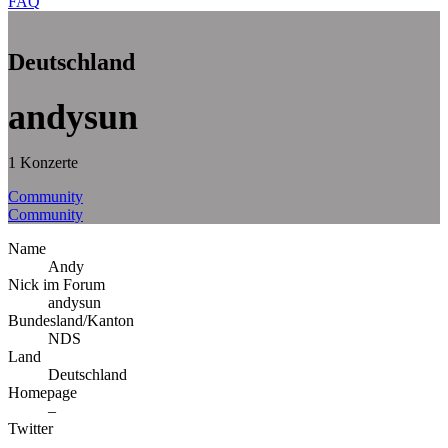
FAQ
Deutschland
andysun
1 Konzerte
Community
Community
Name
Andy
Nick im Forum
andysun
Bundesland/Kanton
NDS
Land
Deutschland
Homepage
–
Twitter
–