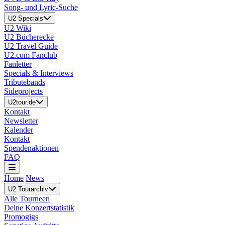
Song- und Lyric-Suche
U2 Specials
U2 Wiki
U2 Bücherecke
U2 Travel Guide
U2.com Fanclub
Fanletter
Specials & Interviews
Tributebands
Sideprojects
U2tour.de
Kontakt
Newsletter
Kalender
Kontakt
Spendenaktionen
FAQ
Home
News
U2 Tourarchiv
Alle Tourneen
Deine Konzertstatistik
Promogigs