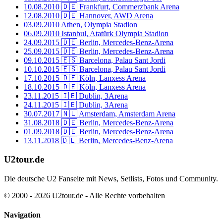
10.08.2010
🇩🇪 Frankfurt, Commerzbank Arena
12.08.2010
🇩🇪 Hannover, AWD Arena
03.09.2010
Athen, Olympia Stadion
06.09.2010
Istanbul, Atatürk Olympia Stadion
24.09.2015
🇩🇪 Berlin, Mercedes-Benz-Arena
25.09.2015
🇩🇪 Berlin, Mercedes-Benz-Arena
09.10.2015
🇪🇸 Barcelona, Palau Sant Jordi
10.10.2015
🇪🇸 Barcelona, Palau Sant Jordi
17.10.2015
🇩🇪 Köln, Lanxess Arena
18.10.2015
🇩🇪 Köln, Lanxess Arena
23.11.2015
🇮🇪 Dublin, 3Arena
24.11.2015
🇮🇪 Dublin, 3Arena
30.07.2017
🇳🇱 Amsterdam, Amsterdam Arena
31.08.2018
🇩🇪 Berlin, Mercedes-Benz-Arena
01.09.2018
🇩🇪 Berlin, Mercedes-Benz-Arena
13.11.2018
🇩🇪 Berlin, Mercedes-Benz-Arena
U2tour.de
Die deutsche U2 Fanseite mit News, Setlists, Fotos und Community.
© 2000 - 2026 U2tour.de - Alle Rechte vorbehalten
Navigation