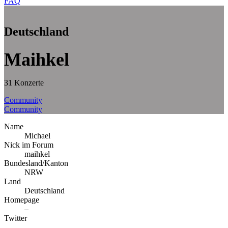
FAQ
Deutschland
Maihkel
31 Konzerte
Community
Community
Name
Michael
Nick im Forum
maihkel
Bundesland/Kanton
NRW
Land
Deutschland
Homepage
–
Twitter
–