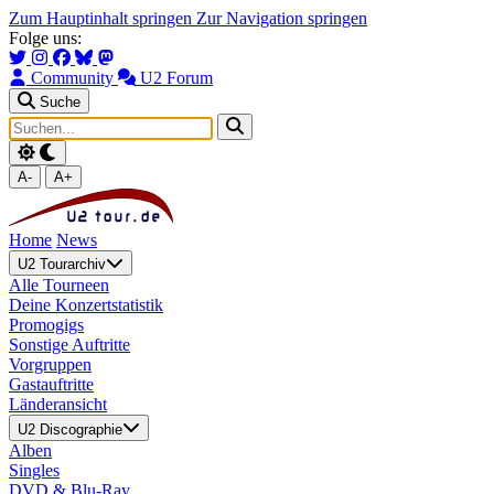
Zum Hauptinhalt springen
Zur Navigation springen
Folge uns:
Community
U2 Forum
Suche
A-
A+
Home
News
U2 Tourarchiv
Alle Tourneen
Deine Konzertstatistik
Promogigs
Sonstige Auftritte
Vorgruppen
Gastauftritte
Länderansicht
U2 Discographie
Alben
Singles
DVD & Blu-Ray