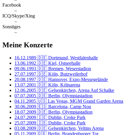
Facebook
–
ICQ/Skype/Xing
–
Sonstiges
–
Meine Konzerte
16.12.1989
🇩🇪 Dortmund, Westfalenhalle
13.06.1992
🇩🇪 Kiel, Ostseehalle
09.06.1993
🇩🇪 Bremen, Weserstadion
27.07.1997
🇩🇪 Köln, Butzweilerhof
20.08.1997
🇩🇪 Hannover, Expo-Messegelände
13.07.2001
🇩🇪 Köln, Kölnarena
12.06.2005
🇩🇪 Gelsenkirchen, Arena Auf Schalke
07.07.2005
🇩🇪 Berlin, Olympiastadion
04.11.2005
🇺🇸 Las Vegas, MGM Grand Garden Arena
30.06.2009
🇪🇸 Barcelona, Camp Nou
18.07.2009
🇩🇪 Berlin, Olympiastadion
24.07.2009
🇮🇪 Dublin, Croke Park
25.07.2009
🇮🇪 Dublin, Croke Park
03.08.2009
🇩🇪 Gelsenkirchen, Veltins Arena
05.11.2009
🇩🇪 Berlin, Brandenburger Tor