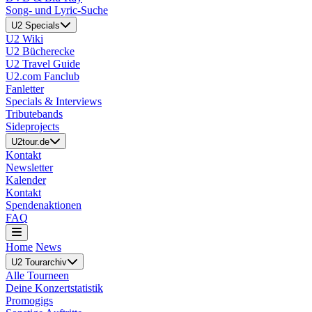
Song- und Lyric-Suche
U2 Specials
U2 Wiki
U2 Bücherecke
U2 Travel Guide
U2.com Fanclub
Fanletter
Specials & Interviews
Tributebands
Sideprojects
U2tour.de
Kontakt
Newsletter
Kalender
Kontakt
Spendenaktionen
FAQ
Home
News
U2 Tourarchiv
Alle Tourneen
Deine Konzertstatistik
Promogigs