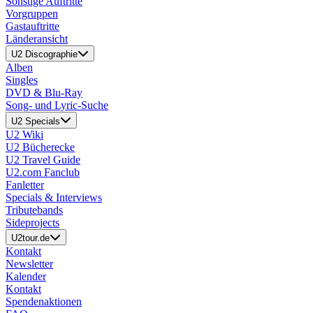
Sonstige Auftritte
Vorgruppen
Gastauftritte
Länderansicht
U2 Discographie
Alben
Singles
DVD & Blu-Ray
Song- und Lyric-Suche
U2 Specials
U2 Wiki
U2 Bücherecke
U2 Travel Guide
U2.com Fanclub
Fanletter
Specials & Interviews
Tributebands
Sideprojects
U2tour.de
Kontakt
Newsletter
Kalender
Kontakt
Spendenaktionen