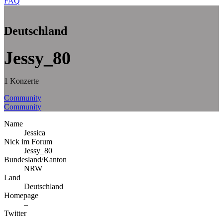
FAQ
Deutschland
Jessy_80
1 Konzerte
Community
Community
Name
Jessica
Nick im Forum
Jessy_80
Bundesland/Kanton
NRW
Land
Deutschland
Homepage
–
Twitter
–