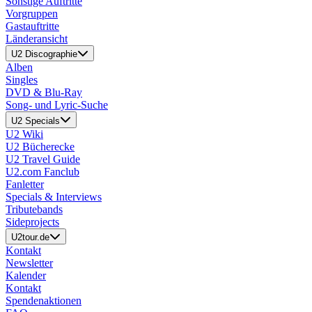
Sonstige Auftritte
Vorgruppen
Gastauftritte
Länderansicht
U2 Discographie
Alben
Singles
DVD & Blu-Ray
Song- und Lyric-Suche
U2 Specials
U2 Wiki
U2 Bücherecke
U2 Travel Guide
U2.com Fanclub
Fanletter
Specials & Interviews
Tributebands
Sideprojects
U2tour.de
Kontakt
Newsletter
Kalender
Kontakt
Spendenaktionen