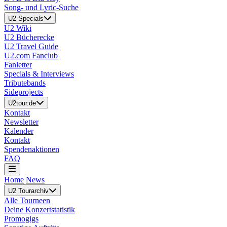
Song- und Lyric-Suche
U2 Specials
U2 Wiki
U2 Bücherecke
U2 Travel Guide
U2.com Fanclub
Fanletter
Specials & Interviews
Tributebands
Sideprojects
U2tour.de
Kontakt
Newsletter
Kalender
Kontakt
Spendenaktionen
FAQ
Home
News
U2 Tourarchiv
Alle Tourneen
Deine Konzertstatistik
Promogigs