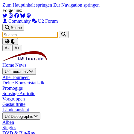
Zum Hauptinhalt springen
Zur Navigation springen
Folge uns:
Community
U2 Forum
Suche
A-
A+
Home
News
U2 Tourarchiv
Alle Tourneen
Deine Konzertstatistik
Promogigs
Sonstige Auftritte
Vorgruppen
Gastauftritte
Länderansicht
U2 Discographie
Alben
Singles
DVD & Blu-Ray