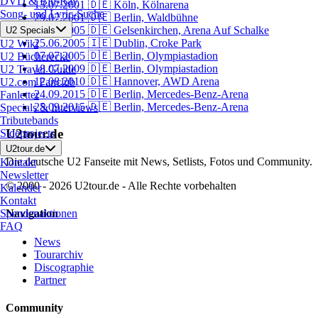
DVD & Blu-Ray
13.07.2001
🇩🇪 Köln, Kölnarena
Song- und Lyric-Suche
29.07.2001
🇩🇪 Berlin, Waldbühne
12.06.2005
🇩🇪 Gelsenkirchen, Arena Auf Schalke
U2 Specials
25.06.2005
🇮🇪 Dublin, Croke Park
U2 Wiki
07.07.2005
🇩🇪 Berlin, Olympiastadion
U2 Bücherecke
18.07.2009
🇩🇪 Berlin, Olympiastadion
U2 Travel Guide
12.08.2010
🇩🇪 Hannover, AWD Arena
U2.com Fanclub
24.09.2015
🇩🇪 Berlin, Mercedes-Benz-Arena
Fanletter
25.09.2015
🇩🇪 Berlin, Mercedes-Benz-Arena
Specials & Interviews
Tributebands
U2tour.de
Sideprojects
U2tour.de
Die deutsche U2 Fanseite mit News, Setlists, Fotos und Community.
Kontakt
Newsletter
© 2000 - 2026 U2tour.de - Alle Rechte vorbehalten
Kalender
Kontakt
Spendenaktionen
Navigation
FAQ
News
Tourarchiv
Discographie
Partner
Community