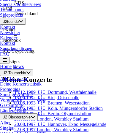
NDS
Specials & Interviews
Land
Tributebands
Deutschland
Sideprojects
Homepage
U2tour.de
–
Kontakt
Twitter
Newsletter
–
Kalender
Facebook
Kontakt
–
Spendenaktionen
ICQ/Skype/Xing
FAQ
–
Sonstiges
Home
News
–
U2 Tourarchiv
Meine Konzerte
Alle Tourneen
Deine Konzertstatistik
Promogigs
14.12.1989
🇩🇪 Dortmund, Westfalenhalle
Sonstige Auftritte
13.06.1992
🇩🇪 Kiel, Ostseehalle
Vorgruppen
09.06.1993
🇩🇪 Bremen, Weserstadion
Gastauftritte
12.06.1993
🇩🇪 Köln, Müngersdorfer Stadion
Länderansicht
15.06.1993
🇩🇪 Berlin, Olympiastadion
U2 Discographie
20.08.1993
London, Wembley Stadium
Alben
20.08.1997
🇩🇪 Hannover, Expo-Messegelände
Singles
22.08.1997
London, Wembley Stadium