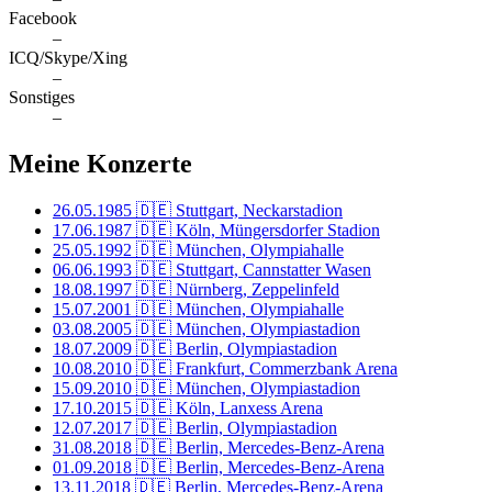
Facebook
–
ICQ/Skype/Xing
–
Sonstiges
–
Meine Konzerte
26.05.1985
🇩🇪 Stuttgart, Neckarstadion
17.06.1987
🇩🇪 Köln, Müngersdorfer Stadion
25.05.1992
🇩🇪 München, Olympiahalle
06.06.1993
🇩🇪 Stuttgart, Cannstatter Wasen
18.08.1997
🇩🇪 Nürnberg, Zeppelinfeld
15.07.2001
🇩🇪 München, Olympiahalle
03.08.2005
🇩🇪 München, Olympiastadion
18.07.2009
🇩🇪 Berlin, Olympiastadion
10.08.2010
🇩🇪 Frankfurt, Commerzbank Arena
15.09.2010
🇩🇪 München, Olympiastadion
17.10.2015
🇩🇪 Köln, Lanxess Arena
12.07.2017
🇩🇪 Berlin, Olympiastadion
31.08.2018
🇩🇪 Berlin, Mercedes-Benz-Arena
01.09.2018
🇩🇪 Berlin, Mercedes-Benz-Arena
13.11.2018
🇩🇪 Berlin, Mercedes-Benz-Arena