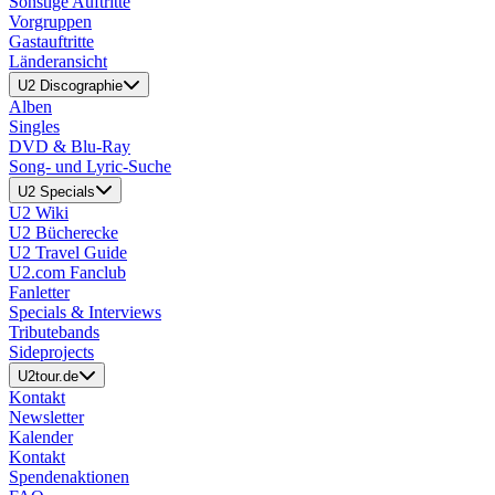
Sonstige Auftritte
Vorgruppen
Gastauftritte
Länderansicht
U2 Discographie
Alben
Singles
DVD & Blu-Ray
Song- und Lyric-Suche
U2 Specials
U2 Wiki
U2 Bücherecke
U2 Travel Guide
U2.com Fanclub
Fanletter
Specials & Interviews
Tributebands
Sideprojects
U2tour.de
Kontakt
Newsletter
Kalender
Kontakt
Spendenaktionen