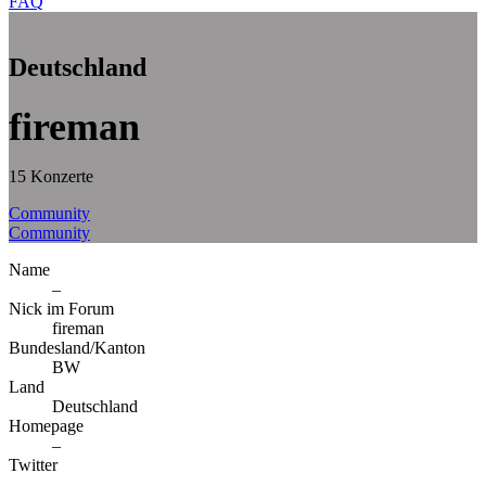
FAQ
Deutschland
fireman
15 Konzerte
Community
Community
Name
–
Nick im Forum
fireman
Bundesland/Kanton
BW
Land
Deutschland
Homepage
–
Twitter
–