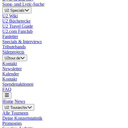
Song- und Lyric-Suche
U2 Specials
U2 Wiki
U2 Bücherecke
U2 Travel Guide
U2.com Fanclub
Fanletter
Specials & Interviews
Tributebands
Sideprojects
U2tour.de
Kontakt
Newsletter
Kalender
Kontakt
Spendenaktionen
FAQ
Home
News
U2 Tourarchiv
Alle Tourneen
Deine Konzertstatistik
Promogigs