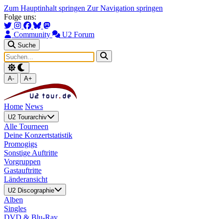
Zum Hauptinhalt springen
Zur Navigation springen
Folge uns:
Community
U2 Forum
Suche
A-
A+
Home
News
U2 Tourarchiv
Alle Tourneen
Deine Konzertstatistik
Promogigs
Sonstige Auftritte
Vorgruppen
Gastauftritte
Länderansicht
U2 Discographie
Alben
Singles
DVD & Blu-Ray