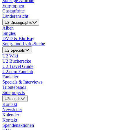
Sonstige Auftritte
Vorgruppen
Gastauftritte
Länderansicht
U2 Discographie
Alben
Singles
DVD & Blu-Ray
Song- und Lyric-Suche
U2 Specials
U2 Wiki
U2 Bücherecke
U2 Travel Guide
U2.com Fanclub
Fanletter
Specials & Interviews
Tributebands
Sideprojects
U2tour.de
Kontakt
Newsletter
Kalender
Kontakt
Spendenaktionen