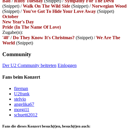
Bad
/
Ruby Tuesday
(Snippet)
/
Sympathy For The Devil
(Snippet)
/
Walk On The Wild Side
(Snippet)
/
Norwegian Wood
(Snippet)
/
You've Got To Hide Your Love Away
(Snippet)
October
New Year's Day
Pride (In The Name Of Love)
Zugabe(n):
'40'
/
Do They Know It's Christmas?
(Snippet)
/
We Are The
World
(Snippet)
Community
Der U2 Community beitreten
Einloggen
Fans beim Konzert
fireman
U2frank
stelvio
angelika67
morgi11
schuetti2012
Fans die dieses Konzert besuch(t)en, besuch(t)en auch: