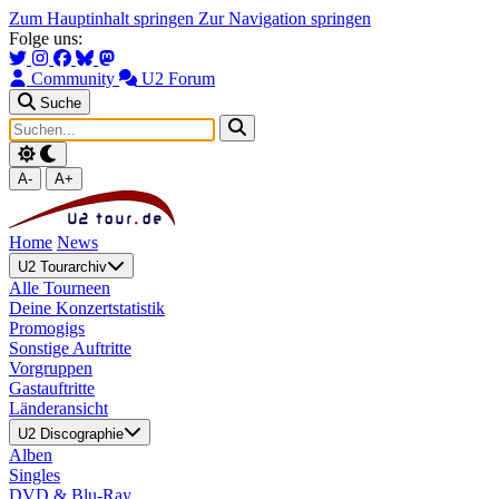
Zum Hauptinhalt springen
Zur Navigation springen
Folge uns:
Community
U2 Forum
Suche
A-
A+
Home
News
U2 Tourarchiv
Alle Tourneen
Deine Konzertstatistik
Promogigs
Sonstige Auftritte
Vorgruppen
Gastauftritte
Länderansicht
U2 Discographie
Alben
Singles
DVD & Blu-Ray