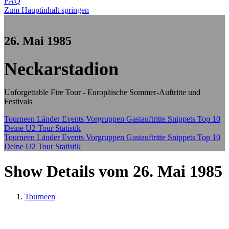
FAQ
Zum Hauptinhalt springen
26. Mai 1985
Neckarstadion
Unforgettable Fire Tour - Europäische Sommer-Auftritte und
Festivals
Tourneen
Länder
Events
Vorgruppen
Gastauftritte
Snippets
Top 10
Deine U2 Tour Statistik
Tourneen
Länder
Events
Vorgruppen
Gastauftritte
Snippets
Top 10
Deine U2 Tour Statistik
Show Details vom 26. Mai 1985
Tourneen