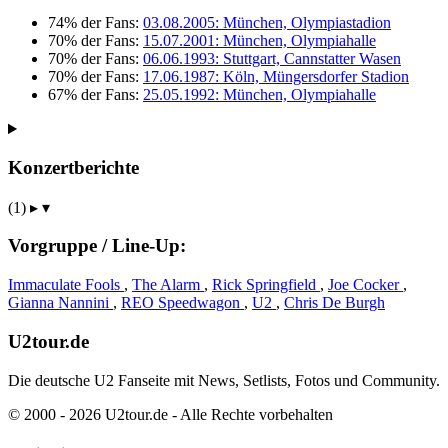
74% der Fans:
03.08.2005: München, Olympiastadion
70% der Fans:
15.07.2001: München, Olympiahalle
70% der Fans:
06.06.1993: Stuttgart, Cannstatter Wasen
70% der Fans:
17.06.1987: Köln, Müngersdorfer Stadion
67% der Fans:
25.05.1992: München, Olympiahalle
Konzertberichte
(1)
▸
▾
Vorgruppe / Line-Up:
Immaculate Fools
,
The Alarm
,
Rick Springfield
,
Joe Cocker
,
Gianna Nannini
,
REO Speedwagon
,
U2
,
Chris De Burgh
U2tour.de
Die deutsche U2 Fanseite mit News, Setlists, Fotos und Community.
© 2000 - 2026 U2tour.de - Alle Rechte vorbehalten