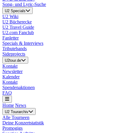
Song- und Lyric-Suche
U2 Specials
U2 Wiki
U2 Bücherecke
U2 Travel Guide
U2.com Fanclub
Fanletter
Specials & Interviews
Tributebands
Sideprojects
U2tour.de
Kontakt
Newsletter
Kalender
Kontakt
Spendenaktionen
FAQ
Home
News
U2 Tourarchiv
Alle Tourneen
Deine Konzertstatistik
Promogigs