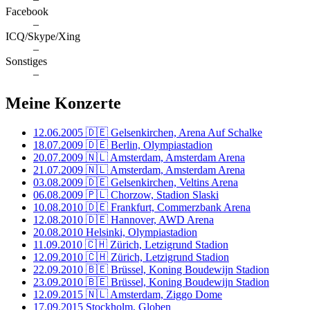
Facebook
–
ICQ/Skype/Xing
–
Sonstiges
–
Meine Konzerte
12.06.2005
🇩🇪 Gelsenkirchen, Arena Auf Schalke
18.07.2009
🇩🇪 Berlin, Olympiastadion
20.07.2009
🇳🇱 Amsterdam, Amsterdam Arena
21.07.2009
🇳🇱 Amsterdam, Amsterdam Arena
03.08.2009
🇩🇪 Gelsenkirchen, Veltins Arena
06.08.2009
🇵🇱 Chorzow, Stadion Slaski
10.08.2010
🇩🇪 Frankfurt, Commerzbank Arena
12.08.2010
🇩🇪 Hannover, AWD Arena
20.08.2010
Helsinki, Olympiastadion
11.09.2010
🇨🇭 Zürich, Letzigrund Stadion
12.09.2010
🇨🇭 Zürich, Letzigrund Stadion
22.09.2010
🇧🇪 Brüssel, Koning Boudewijn Stadion
23.09.2010
🇧🇪 Brüssel, Koning Boudewijn Stadion
12.09.2015
🇳🇱 Amsterdam, Ziggo Dome
17.09.2015
Stockholm, Globen