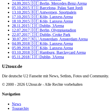
24.09.2015
🇩🇪 Berlin, Mercedes-Benz-Arena
05.10.2015
🇪🇸 Barcelona, Palau Sant Jordi
13.10.2015
🇧🇪 Antwerpen, Sportpaleis
17.10.2015
🇩🇪 Köln, Lanxess Arena
18.10.2015
🇩🇪 Köln, Lanxess Arena
28.11.2015
🇮🇪 Dublin, 3Arena
12.07.2017
🇩🇪 Berlin, Olympiastadion
22.07.2017
🇮🇪 Dublin, Croke Park
30.07.2017
🇳🇱 Amsterdam, Amsterdam Arena
04.09.2018
🇩🇪 Köln, Lanxess Arena
05.09.2018
🇩🇪 Köln, Lanxess Arena
03.10.2018
🇩🇪 Hamburg, Barclaycard Arena
05.11.2018
🇮🇪 Dublin, 3Arena
U2tour.de
Die deutsche U2 Fanseite mit News, Setlists, Fotos und Community.
© 2000 - 2026 U2tour.de - Alle Rechte vorbehalten
Navigation
News
Tourarchiv