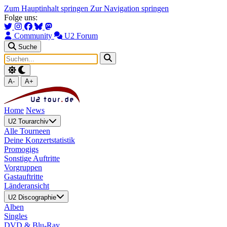
Zum Hauptinhalt springen
Zur Navigation springen
Folge uns:
Community
U2 Forum
Suche
A-
A+
Home
News
U2 Tourarchiv
Alle Tourneen
Deine Konzertstatistik
Promogigs
Sonstige Auftritte
Vorgruppen
Gastauftritte
Länderansicht
U2 Discographie
Alben
Singles
DVD & Blu-Ray