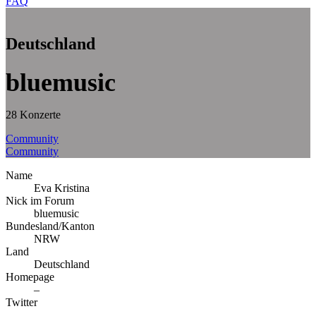
FAQ
Deutschland
bluemusic
28 Konzerte
Community
Community
Name
Eva Kristina
Nick im Forum
bluemusic
Bundesland/Kanton
NRW
Land
Deutschland
Homepage
–
Twitter
–