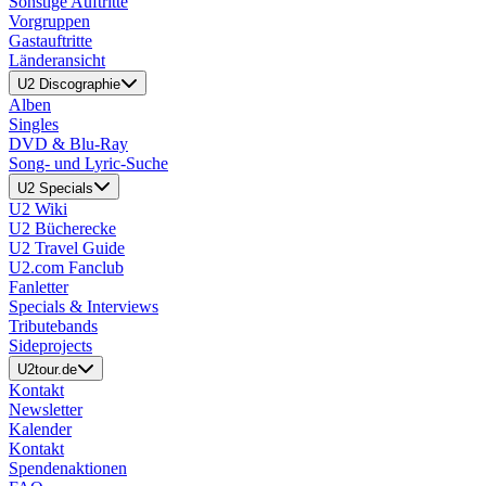
Sonstige Auftritte
Vorgruppen
Gastauftritte
Länderansicht
U2 Discographie
Alben
Singles
DVD & Blu-Ray
Song- und Lyric-Suche
U2 Specials
U2 Wiki
U2 Bücherecke
U2 Travel Guide
U2.com Fanclub
Fanletter
Specials & Interviews
Tributebands
Sideprojects
U2tour.de
Kontakt
Newsletter
Kalender
Kontakt
Spendenaktionen