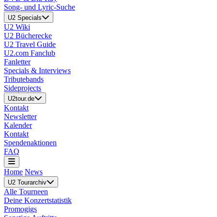
Song- und Lyric-Suche
U2 Specials
U2 Wiki
U2 Bücherecke
U2 Travel Guide
U2.com Fanclub
Fanletter
Specials & Interviews
Tributebands
Sideprojects
U2tour.de
Kontakt
Newsletter
Kalender
Kontakt
Spendenaktionen
FAQ
Home
News
U2 Tourarchiv
Alle Tourneen
Deine Konzertstatistik
Promogigs