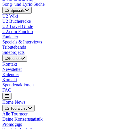
Song- und Lyric-Suche
U2 Specials
U2 Wiki
U2 Bücherecke
U2 Travel Guide
U2.com Fanclub
Fanletter
Specials & Interviews
Tributebands
Sideprojects
U2tour.de
Kontakt
Newsletter
Kalender
Kontakt
Spendenaktionen
FAQ
Home
News
U2 Tourarchiv
Alle Tourneen
Deine Konzertstatistik
Promogigs