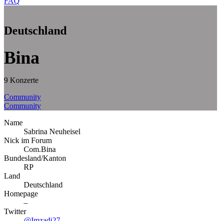
FAQ
Deutschland
Bina
9 Konzerte
Community
Community
Name
Sabrina Neuheisel
Nick im Forum
Com.Bina
Bundesland/Kanton
RP
Land
Deutschland
Homepage
–
Twitter
@Imzadi27