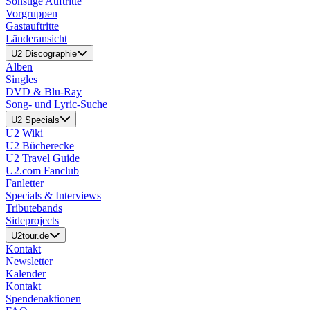
Sonstige Auftritte
Vorgruppen
Gastauftritte
Länderansicht
U2 Discographie
Alben
Singles
DVD & Blu-Ray
Song- und Lyric-Suche
U2 Specials
U2 Wiki
U2 Bücherecke
U2 Travel Guide
U2.com Fanclub
Fanletter
Specials & Interviews
Tributebands
Sideprojects
U2tour.de
Kontakt
Newsletter
Kalender
Kontakt
Spendenaktionen