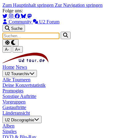
Zum Hauptinhalt springen
Zur Navigation springen
Folge uns:
Community
U2 Forum
Suche
A-
A+
Home
News
U2 Tourarchiv
Alle Tourneen
Deine Konzertstatistik
Promogigs
Sonstige Auftritte
Vorgruppen
Gastauftritte
Länderansicht
U2 Discographie
Alben
Singles
DVD & Blu-Ray