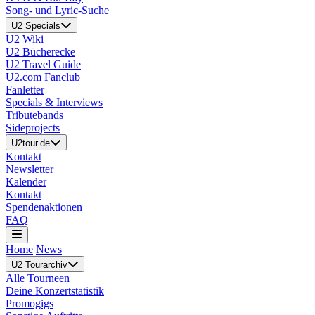
Song- und Lyric-Suche
U2 Specials
U2 Wiki
U2 Bücherecke
U2 Travel Guide
U2.com Fanclub
Fanletter
Specials & Interviews
Tributebands
Sideprojects
U2tour.de
Kontakt
Newsletter
Kalender
Kontakt
Spendenaktionen
FAQ
Home
News
U2 Tourarchiv
Alle Tourneen
Deine Konzertstatistik
Promogigs