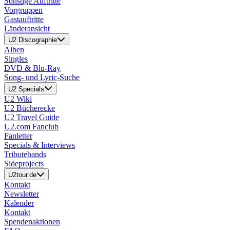
Sonstige Auftritte
Vorgruppen
Gastauftritte
Länderansicht
U2 Discographie
Alben
Singles
DVD & Blu-Ray
Song- und Lyric-Suche
U2 Specials
U2 Wiki
U2 Bücherecke
U2 Travel Guide
U2.com Fanclub
Fanletter
Specials & Interviews
Tributebands
Sideprojects
U2tour.de
Kontakt
Newsletter
Kalender
Kontakt
Spendenaktionen