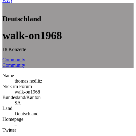
FAQ
Deutschland
walk-on1968
18 Konzerte
Community
Community
Name
thomas nedlitz
Nick im Forum
walk-on1968
Bundesland/Kanton
SA
Land
Deutschland
Homepage
–
Twitter
–