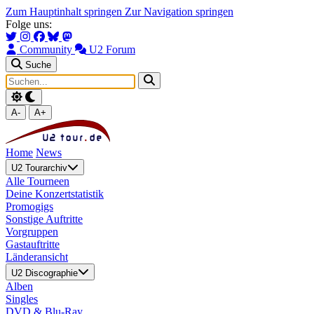
Zum Hauptinhalt springen
Zur Navigation springen
Folge uns:
Community
U2 Forum
Suche
A-
A+
Home
News
U2 Tourarchiv
Alle Tourneen
Deine Konzertstatistik
Promogigs
Sonstige Auftritte
Vorgruppen
Gastauftritte
Länderansicht
U2 Discographie
Alben
Singles
DVD & Blu-Ray