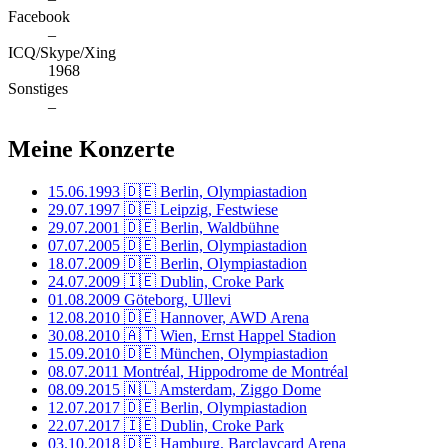
Facebook
–
ICQ/Skype/Xing
1968
Sonstiges
–
Meine Konzerte
15.06.1993
🇩🇪 Berlin, Olympiastadion
29.07.1997
🇩🇪 Leipzig, Festwiese
29.07.2001
🇩🇪 Berlin, Waldbühne
07.07.2005
🇩🇪 Berlin, Olympiastadion
18.07.2009
🇩🇪 Berlin, Olympiastadion
24.07.2009
🇮🇪 Dublin, Croke Park
01.08.2009
Göteborg, Ullevi
12.08.2010
🇩🇪 Hannover, AWD Arena
30.08.2010
🇦🇹 Wien, Ernst Happel Stadion
15.09.2010
🇩🇪 München, Olympiastadion
08.07.2011
Montréal, Hippodrome de Montréal
08.09.2015
🇳🇱 Amsterdam, Ziggo Dome
12.07.2017
🇩🇪 Berlin, Olympiastadion
22.07.2017
🇮🇪 Dublin, Croke Park
03.10.2018
🇩🇪 Hamburg, Barclaycard Arena