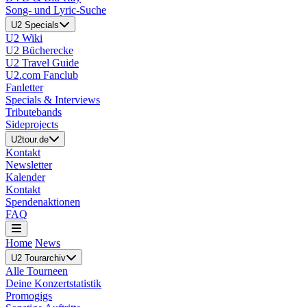
Song- und Lyric-Suche
U2 Specials
U2 Wiki
U2 Bücherecke
U2 Travel Guide
U2.com Fanclub
Fanletter
Specials & Interviews
Tributebands
Sideprojects
U2tour.de
Kontakt
Newsletter
Kalender
Kontakt
Spendenaktionen
FAQ
Home
News
U2 Tourarchiv
Alle Tourneen
Deine Konzertstatistik
Promogigs