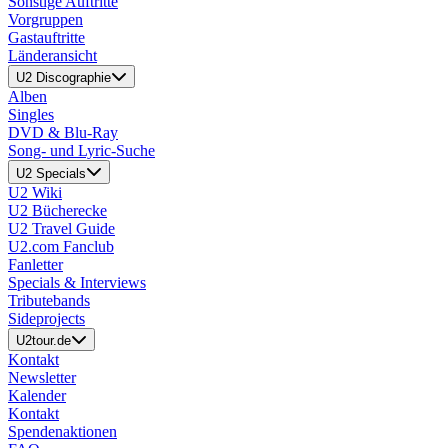
Sonstige Auftritte
Vorgruppen
Gastauftritte
Länderansicht
U2 Discographie
Alben
Singles
DVD & Blu-Ray
Song- und Lyric-Suche
U2 Specials
U2 Wiki
U2 Bücherecke
U2 Travel Guide
U2.com Fanclub
Fanletter
Specials & Interviews
Tributebands
Sideprojects
U2tour.de
Kontakt
Newsletter
Kalender
Kontakt
Spendenaktionen