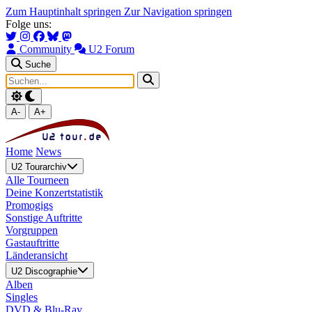
Zum Hauptinhalt springen
Zur Navigation springen
Folge uns:
Community
U2 Forum
Suche
A-
A+
Home
News
U2 Tourarchiv
Alle Tourneen
Deine Konzertstatistik
Promogigs
Sonstige Auftritte
Vorgruppen
Gastauftritte
Länderansicht
U2 Discographie
Alben
Singles
DVD & Blu-Ray