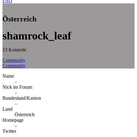
FAQ
Österreich
shamrock_leaf
23 Konzerte
Community
Community
Name
–
Nick im Forum
–
Bundesland/Kanton
–
Land
Österreich
Homepage
–
Twitter
–