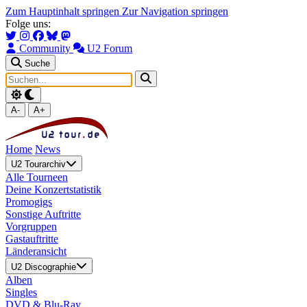
Zum Hauptinhalt springen
Zur Navigation springen
Folge uns:
Community
U2 Forum
Suche
A-
A+
Home
News
U2 Tourarchiv
Alle Tourneen
Deine Konzertstatistik
Promogigs
Sonstige Auftritte
Vorgruppen
Gastauftritte
Länderansicht
U2 Discographie
Alben
Singles
DVD & Blu-Ray