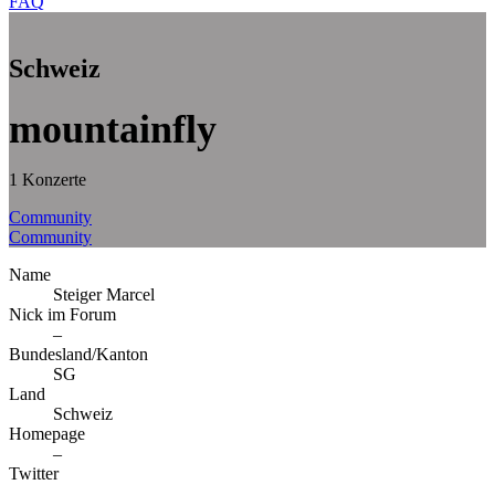
FAQ
Schweiz
mountainfly
1 Konzerte
Community
Community
Name
Steiger Marcel
Nick im Forum
–
Bundesland/Kanton
SG
Land
Schweiz
Homepage
–
Twitter
–