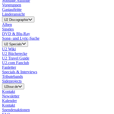
Sonstige Auftritte
Vorgruppen
Gastauftritte
Länderansicht
U2 Discographie
Alben
Singles
DVD & Blu-Ray
Song- und Lyric-Suche
U2 Specials
U2 Wiki
U2 Bücherecke
U2 Travel Guide
U2.com Fanclub
Fanletter
Specials & Interviews
Tributebands
Sideprojects
U2tour.de
Kontakt
Newsletter
Kalender
Kontakt
Spendenaktionen