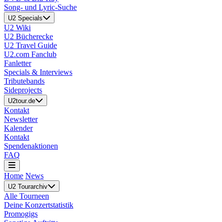
Song- und Lyric-Suche
U2 Specials
U2 Wiki
U2 Bücherecke
U2 Travel Guide
U2.com Fanclub
Fanletter
Specials & Interviews
Tributebands
Sideprojects
U2tour.de
Kontakt
Newsletter
Kalender
Kontakt
Spendenaktionen
FAQ
Home
News
U2 Tourarchiv
Alle Tourneen
Deine Konzertstatistik
Promogigs