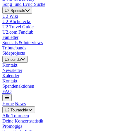
Song- und Lyric-Suche
U2 Specials
U2 Wiki
U2 Bücherecke
U2 Travel Guide
U2.com Fanclub
Fanletter
Specials & Interviews
Tributebands
Sideprojects
U2tour.de
Kontakt
Newsletter
Kalender
Kontakt
Spendenaktionen
FAQ
Home
News
U2 Tourarchiv
Alle Tourneen
Deine Konzertstatistik
Promogigs