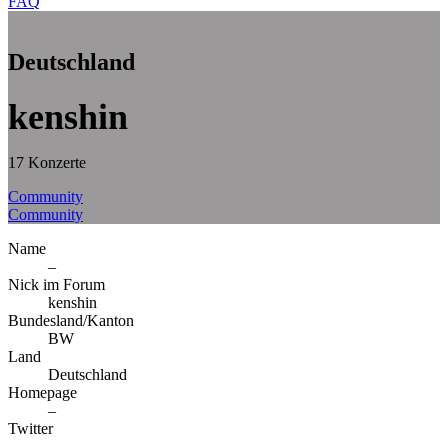
FAQ
Deutschland
kenshin
17 Konzerte
Community
Community
Name
–
Nick im Forum
kenshin
Bundesland/Kanton
BW
Land
Deutschland
Homepage
–
Twitter
–