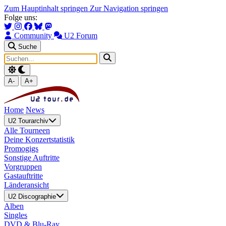
Zum Hauptinhalt springen
Zur Navigation springen
Folge uns:
Community
U2 Forum
Suche
A-
A+
Home
News
U2 Tourarchiv
Alle Tourneen
Deine Konzertstatistik
Promogigs
Sonstige Auftritte
Vorgruppen
Gastauftritte
Länderansicht
U2 Discographie
Alben
Singles
DVD & Blu-Ray