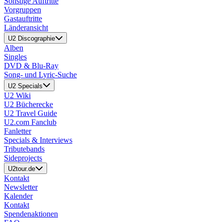
Sonstige Auftritte
Vorgruppen
Gastauftritte
Länderansicht
U2 Discographie
Alben
Singles
DVD & Blu-Ray
Song- und Lyric-Suche
U2 Specials
U2 Wiki
U2 Bücherecke
U2 Travel Guide
U2.com Fanclub
Fanletter
Specials & Interviews
Tributebands
Sideprojects
U2tour.de
Kontakt
Newsletter
Kalender
Kontakt
Spendenaktionen