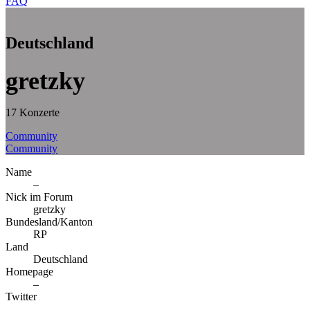
FAQ
Deutschland
gretzky
17 Konzerte
Community
Community
Name
–
Nick im Forum
gretzky
Bundesland/Kanton
RP
Land
Deutschland
Homepage
–
Twitter
–