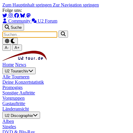
Zum Hauptinhalt springen
Zur Navigation springen
Folge uns:
Community
U2 Forum
Suche
A-
A+
Home
News
U2 Tourarchiv
Alle Tourneen
Deine Konzertstatistik
Promogigs
Sonstige Auftritte
Vorgruppen
Gastauftritte
Länderansicht
U2 Discographie
Alben
Singles
DVD & Blu-Ray