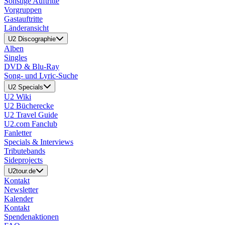
Sonstige Auftritte
Vorgruppen
Gastauftritte
Länderansicht
U2 Discographie
Alben
Singles
DVD & Blu-Ray
Song- und Lyric-Suche
U2 Specials
U2 Wiki
U2 Bücherecke
U2 Travel Guide
U2.com Fanclub
Fanletter
Specials & Interviews
Tributebands
Sideprojects
U2tour.de
Kontakt
Newsletter
Kalender
Kontakt
Spendenaktionen