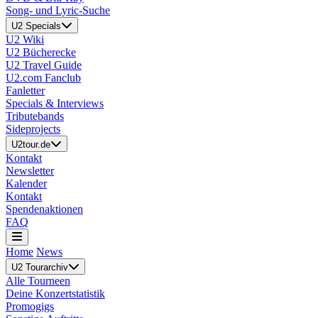
Song- und Lyric-Suche
U2 Specials
U2 Wiki
U2 Bücherecke
U2 Travel Guide
U2.com Fanclub
Fanletter
Specials & Interviews
Tributebands
Sideprojects
U2tour.de
Kontakt
Newsletter
Kalender
Kontakt
Spendenaktionen
FAQ
Home
News
U2 Tourarchiv
Alle Tourneen
Deine Konzertstatistik
Promogigs