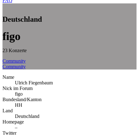
FAQ
Deutschland
figo
23 Konzerte
Community
Community
Name
Ulrich Fiegenbaum
Nick im Forum
figo
Bundesland/Kanton
HH
Land
Deutschland
Homepage
–
Twitter
–