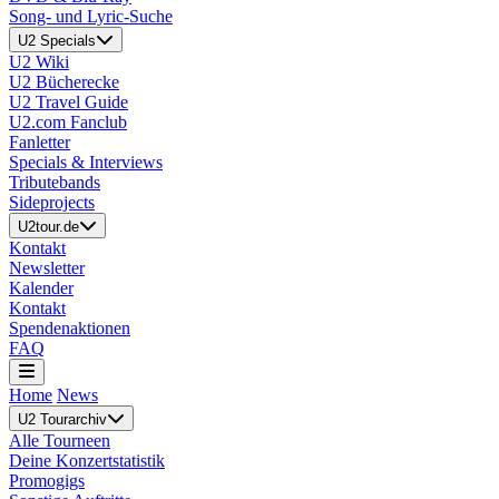
Song- und Lyric-Suche
U2 Specials
U2 Wiki
U2 Bücherecke
U2 Travel Guide
U2.com Fanclub
Fanletter
Specials & Interviews
Tributebands
Sideprojects
U2tour.de
Kontakt
Newsletter
Kalender
Kontakt
Spendenaktionen
FAQ
Home
News
U2 Tourarchiv
Alle Tourneen
Deine Konzertstatistik
Promogigs