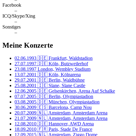
Facebook
–
ICQ/Skype/Xing
–
Sonstiges
–
Meine Konzerte
02.06.1993
🇩🇪 Frankfurt, Waldstadion
27.07.1997
🇩🇪 Köln, Butzweilerhof
23.08.1997
London, Wembley Stadium
13.07.2001
🇩🇪 Köln, Kölnarena
29.07.2001
🇩🇪 Berlin, Waldbühne
25.08.2001
🇮🇪 Slane, Slane Castle
12.06.2005
🇩🇪 Gelsenkirchen, Arena Auf Schalke
07.07.2005
🇩🇪 Berlin, Olympiastadion
03.08.2005
🇩🇪 München, Olympiastadion
30.06.2009
🇪🇸 Barcelona, Camp Nou
20.07.2009
🇳🇱 Amsterdam, Amsterdam Arena
21.07.2009
🇳🇱 Amsterdam, Amsterdam Arena
12.08.2010
🇩🇪 Hannover, AWD Arena
18.09.2010
🇫🇷 Paris, Stade De France
12.09.2015
🇳🇱 Amsterdam, Ziggo Dome