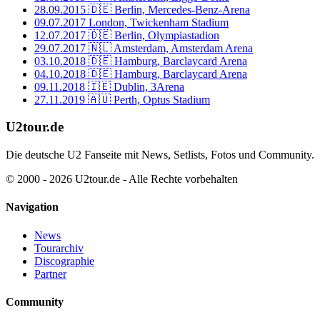
28.09.2015
🇩🇪 Berlin, Mercedes-Benz-Arena
09.07.2017
London, Twickenham Stadium
12.07.2017
🇩🇪 Berlin, Olympiastadion
29.07.2017
🇳🇱 Amsterdam, Amsterdam Arena
03.10.2018
🇩🇪 Hamburg, Barclaycard Arena
04.10.2018
🇩🇪 Hamburg, Barclaycard Arena
09.11.2018
🇮🇪 Dublin, 3Arena
27.11.2019
🇦🇺 Perth, Optus Stadium
U2tour.de
Die deutsche U2 Fanseite mit News, Setlists, Fotos und Community.
© 2000 - 2026 U2tour.de - Alle Rechte vorbehalten
Navigation
News
Tourarchiv
Discographie
Partner
Community