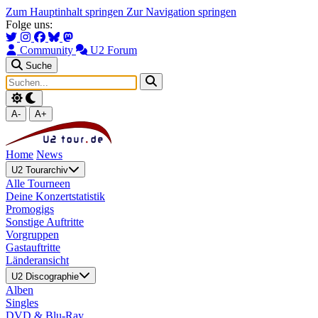
Zum Hauptinhalt springen
Zur Navigation springen
Folge uns:
Community
U2 Forum
Suche
A-
A+
Home
News
U2 Tourarchiv
Alle Tourneen
Deine Konzertstatistik
Promogigs
Sonstige Auftritte
Vorgruppen
Gastauftritte
Länderansicht
U2 Discographie
Alben
Singles
DVD & Blu-Ray