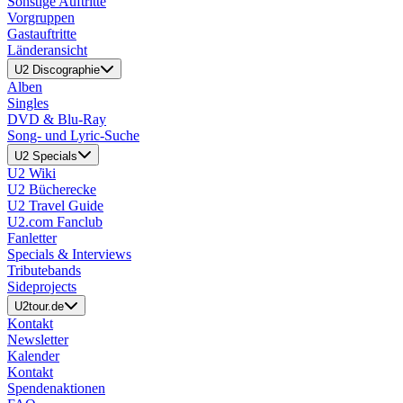
Sonstige Auftritte
Vorgruppen
Gastauftritte
Länderansicht
U2 Discographie
Alben
Singles
DVD & Blu-Ray
Song- und Lyric-Suche
U2 Specials
U2 Wiki
U2 Bücherecke
U2 Travel Guide
U2.com Fanclub
Fanletter
Specials & Interviews
Tributebands
Sideprojects
U2tour.de
Kontakt
Newsletter
Kalender
Kontakt
Spendenaktionen