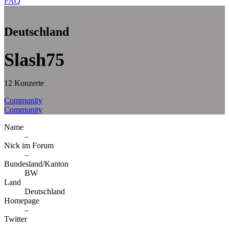
FAQ
Deutschland
Slash75
12 Konzerte
Community
Community
Name
–
Nick im Forum
–
Bundesland/Kanton
BW
Land
Deutschland
Homepage
–
Twitter
–