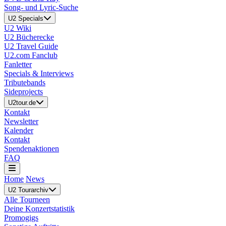
Song- und Lyric-Suche
U2 Specials
U2 Wiki
U2 Bücherecke
U2 Travel Guide
U2.com Fanclub
Fanletter
Specials & Interviews
Tributebands
Sideprojects
U2tour.de
Kontakt
Newsletter
Kalender
Kontakt
Spendenaktionen
FAQ
Home
News
U2 Tourarchiv
Alle Tourneen
Deine Konzertstatistik
Promogigs