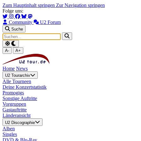
Zum Hauptinhalt springen
Zur Navigation springen
Folge uns:
Community
U2 Forum
Suche
A-
A+
Home
News
U2 Tourarchiv
Alle Tourneen
Deine Konzertstatistik
Promogigs
Sonstige Auftritte
Vorgruppen
Gastauftritte
Länderansicht
U2 Discographie
Alben
Singles
DVD & Blu-Ray