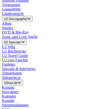
Sonstige Auftritte
Vorgruppen
Gastauftritte
Länderansicht
U2 Discographie
Alben
Singles
DVD & Blu-Ray
Song- und Lyric-Suche
U2 Specials
U2 Wiki
U2 Bücherecke
U2 Travel Guide
U2.com Fanclub
Fanletter
Specials & Interviews
Tributebands
Sideprojects
U2tour.de
Kontakt
Newsletter
Kalender
Kontakt
Spendenaktionen