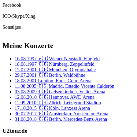
Facebook
–
ICQ/Skype/Xing
–
Sonstiges
–
Meine Konzerte
16.08.1997
🇦🇹 Wiener Neustadt, Flugfeld
18.08.1997
🇩🇪 Nürnberg, Zeppelinfeld
15.07.2001
🇩🇪 München, Olympiahalle
29.07.2001
🇩🇪 Berlin, Waldbühne
18.08.2001
London, Earl's Court Arena
11.08.2005
🇪🇸 Madrid, Estadio Vicente Calderón
03.08.2009
🇩🇪 Gelsenkirchen, Veltins Arena
12.08.2010
🇩🇪 Hannover, AWD Arena
11.09.2010
🇨🇭 Zürich, Letzigrund Stadion
17.10.2015
🇩🇪 Köln, Lanxess Arena
30.07.2017
🇳🇱 Amsterdam, Amsterdam Arena
31.08.2018
🇩🇪 Berlin, Mercedes-Benz-Arena
U2tour.de