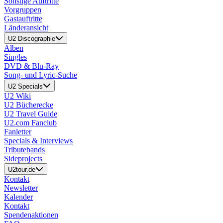
Sonstige Auftritte
Vorgruppen
Gastauftritte
Länderansicht
U2 Discographie
Alben
Singles
DVD & Blu-Ray
Song- und Lyric-Suche
U2 Specials
U2 Wiki
U2 Bücherecke
U2 Travel Guide
U2.com Fanclub
Fanletter
Specials & Interviews
Tributebands
Sideprojects
U2tour.de
Kontakt
Newsletter
Kalender
Kontakt
Spendenaktionen