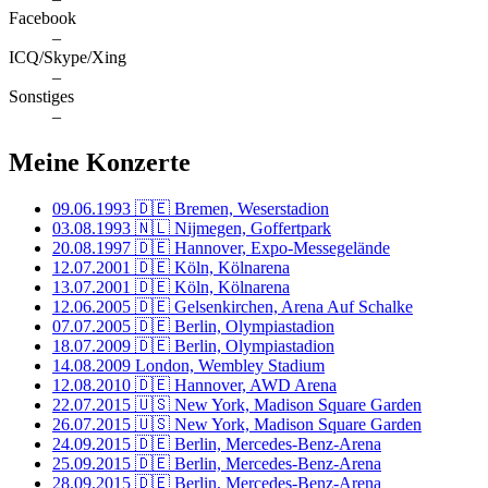
Facebook
–
ICQ/Skype/Xing
–
Sonstiges
–
Meine Konzerte
09.06.1993
🇩🇪 Bremen, Weserstadion
03.08.1993
🇳🇱 Nijmegen, Goffertpark
20.08.1997
🇩🇪 Hannover, Expo-Messegelände
12.07.2001
🇩🇪 Köln, Kölnarena
13.07.2001
🇩🇪 Köln, Kölnarena
12.06.2005
🇩🇪 Gelsenkirchen, Arena Auf Schalke
07.07.2005
🇩🇪 Berlin, Olympiastadion
18.07.2009
🇩🇪 Berlin, Olympiastadion
14.08.2009
London, Wembley Stadium
12.08.2010
🇩🇪 Hannover, AWD Arena
22.07.2015
🇺🇸 New York, Madison Square Garden
26.07.2015
🇺🇸 New York, Madison Square Garden
24.09.2015
🇩🇪 Berlin, Mercedes-Benz-Arena
25.09.2015
🇩🇪 Berlin, Mercedes-Benz-Arena
28.09.2015
🇩🇪 Berlin, Mercedes-Benz-Arena