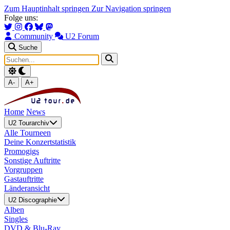
Zum Hauptinhalt springen
Zur Navigation springen
Folge uns:
Community
U2 Forum
Suche
A-
A+
Home
News
U2 Tourarchiv
Alle Tourneen
Deine Konzertstatistik
Promogigs
Sonstige Auftritte
Vorgruppen
Gastauftritte
Länderansicht
U2 Discographie
Alben
Singles
DVD & Blu-Ray