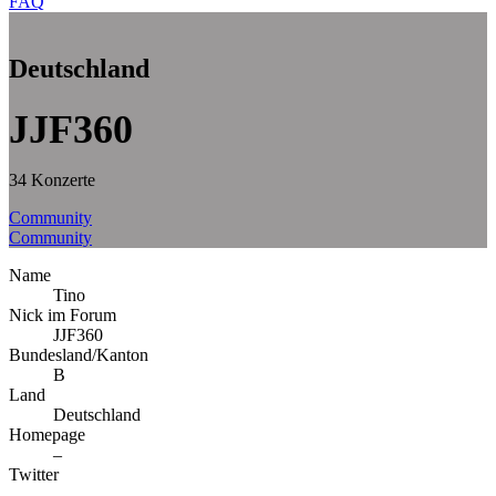
FAQ
Deutschland
JJF360
34 Konzerte
Community
Community
Name
Tino
Nick im Forum
JJF360
Bundesland/Kanton
B
Land
Deutschland
Homepage
–
Twitter
–