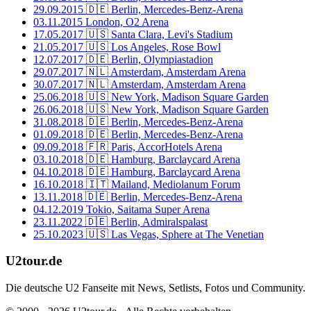
29.09.2015
🇩🇪 Berlin, Mercedes-Benz-Arena
03.11.2015
London, O2 Arena
17.05.2017
🇺🇸 Santa Clara, Levi's Stadium
21.05.2017
🇺🇸 Los Angeles, Rose Bowl
12.07.2017
🇩🇪 Berlin, Olympiastadion
29.07.2017
🇳🇱 Amsterdam, Amsterdam Arena
30.07.2017
🇳🇱 Amsterdam, Amsterdam Arena
25.06.2018
🇺🇸 New York, Madison Square Garden
26.06.2018
🇺🇸 New York, Madison Square Garden
31.08.2018
🇩🇪 Berlin, Mercedes-Benz-Arena
01.09.2018
🇩🇪 Berlin, Mercedes-Benz-Arena
09.09.2018
🇫🇷 Paris, AccorHotels Arena
03.10.2018
🇩🇪 Hamburg, Barclaycard Arena
04.10.2018
🇩🇪 Hamburg, Barclaycard Arena
16.10.2018
🇮🇹 Mailand, Mediolanum Forum
13.11.2018
🇩🇪 Berlin, Mercedes-Benz-Arena
04.12.2019
Tokio, Saitama Super Arena
23.11.2022
🇩🇪 Berlin, Admiralspalast
25.10.2023
🇺🇸 Las Vegas, Sphere at The Venetian
U2tour.de
Die deutsche U2 Fanseite mit News, Setlists, Fotos und Community.