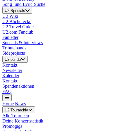
Song- und Lyric-Suche
U2 Specials
U2 Wiki
U2 Bücherecke
U2 Travel Guide
U2.com Fanclub
Fanletter
Specials & Interviews
Tributebands
Sideprojects
U2tour.de
Kontakt
Newsletter
Kalender
Kontakt
Spendenaktionen
FAQ
Home
News
U2 Tourarchiv
Alle Tourneen
Deine Konzertstatistik
Promogigs