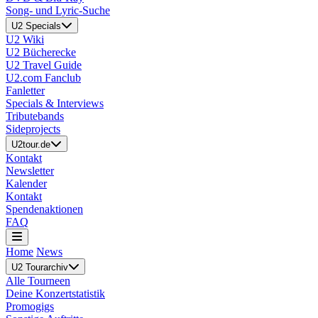
Song- und Lyric-Suche
U2 Specials
U2 Wiki
U2 Bücherecke
U2 Travel Guide
U2.com Fanclub
Fanletter
Specials & Interviews
Tributebands
Sideprojects
U2tour.de
Kontakt
Newsletter
Kalender
Kontakt
Spendenaktionen
FAQ
Home
News
U2 Tourarchiv
Alle Tourneen
Deine Konzertstatistik
Promogigs