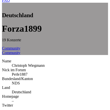
FAQ
Deutschland
Forza1899
19 Konzerte
Community
Community
Name
Christoph Wiegmann
Nick im Forum
Perle1887
Bundesland/Kanton
NDS
Land
Deutschland
Homepage
–
Twitter
–