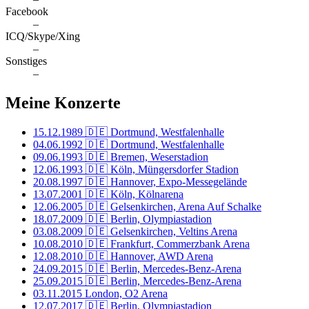
Facebook
–
ICQ/Skype/Xing
–
Sonstiges
–
Meine Konzerte
15.12.1989
🇩🇪 Dortmund, Westfalenhalle
04.06.1992
🇩🇪 Dortmund, Westfalenhalle
09.06.1993
🇩🇪 Bremen, Weserstadion
12.06.1993
🇩🇪 Köln, Müngersdorfer Stadion
20.08.1997
🇩🇪 Hannover, Expo-Messegelände
13.07.2001
🇩🇪 Köln, Kölnarena
12.06.2005
🇩🇪 Gelsenkirchen, Arena Auf Schalke
18.07.2009
🇩🇪 Berlin, Olympiastadion
03.08.2009
🇩🇪 Gelsenkirchen, Veltins Arena
10.08.2010
🇩🇪 Frankfurt, Commerzbank Arena
12.08.2010
🇩🇪 Hannover, AWD Arena
24.09.2015
🇩🇪 Berlin, Mercedes-Benz-Arena
25.09.2015
🇩🇪 Berlin, Mercedes-Benz-Arena
03.11.2015
London, O2 Arena
12.07.2017
🇩🇪 Berlin, Olympiastadion