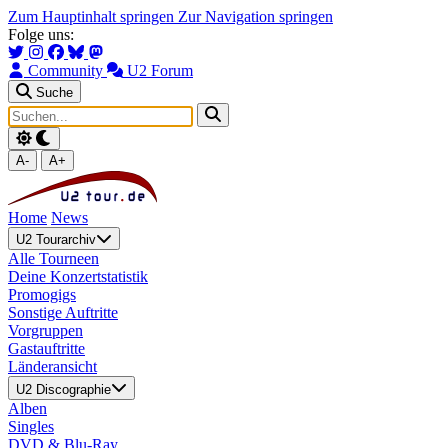
Zum Hauptinhalt springen
Zur Navigation springen
Folge uns:
Community
U2 Forum
Suche
A-
A+
Home
News
U2 Tourarchiv
Alle Tourneen
Deine Konzertstatistik
Promogigs
Sonstige Auftritte
Vorgruppen
Gastauftritte
Länderansicht
U2 Discographie
Alben
Singles
DVD & Blu-Ray