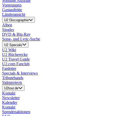
Sonstige Auftritte
Vorgruppen
Gastauftritte
Länderansicht
U2 Discographie
Alben
Singles
DVD & Blu-Ray
Song- und Lyric-Suche
U2 Specials
U2 Wiki
U2 Bücherecke
U2 Travel Guide
U2.com Fanclub
Fanletter
Specials & Interviews
Tributebands
Sideprojects
U2tour.de
Kontakt
Newsletter
Kalender
Kontakt
Spendenaktionen