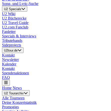
Song- und Lyric-Suche
U2 Specials
U2 Wiki
U2 Bücherecke
U2 Travel Guide
U2.com Fanclub
Fanletter
Specials & Interviews
Tributebands
Sideprojects
U2tour.de
Kontakt
Newsletter
Kalender
Kontakt
Spendenaktionen
FAQ
Home
News
U2 Tourarchiv
Alle Tourneen
Deine Konzertstatistik
Promogigs