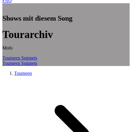
FAQ
Zum Hauptinhalt springen
Shows mit diesem Song
Tourarchiv
Mofo
Tourneen
Snippets
Tourneen
Snippets
Tourneen