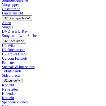
Sonstige Auftritte
Vorgruppen
Gastauftritte
Länderansicht
U2 Discographie
Alben
Singles
DVD & Blu-Ray
Song- und Lyric-Suche
U2 Specials
U2 Wiki
U2 Bücherecke
U2 Travel Guide
U2.com Fanclub
Fanletter
Specials & Interviews
Tributebands
Sideprojects
U2tour.de
Kontakt
Newsletter
Kalender
Kontakt
Spendenaktionen