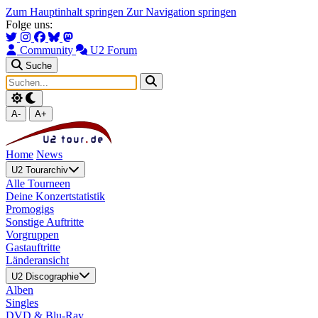
Zum Hauptinhalt springen
Zur Navigation springen
Folge uns:
Community
U2 Forum
Suche
A-
A+
Home
News
U2 Tourarchiv
Alle Tourneen
Deine Konzertstatistik
Promogigs
Sonstige Auftritte
Vorgruppen
Gastauftritte
Länderansicht
U2 Discographie
Alben
Singles
DVD & Blu-Ray