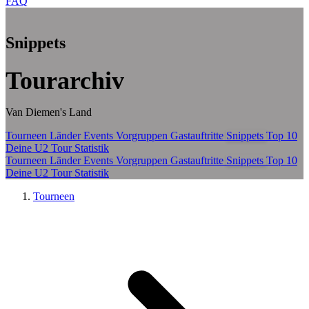
FAQ
Zum Hauptinhalt springen
Snippets
Tourarchiv
Van Diemen's Land
Tourneen
Länder
Events
Vorgruppen
Gastauftritte
Snippets
Top 10
Deine U2 Tour Statistik
Tourneen
Länder
Events
Vorgruppen
Gastauftritte
Snippets
Top 10
Deine U2 Tour Statistik
Tourneen