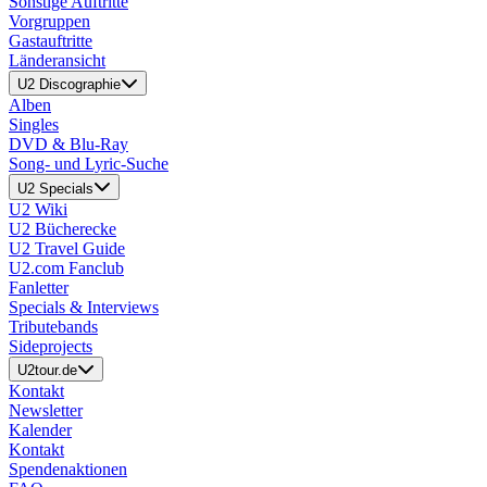
Sonstige Auftritte
Vorgruppen
Gastauftritte
Länderansicht
U2 Discographie
Alben
Singles
DVD & Blu-Ray
Song- und Lyric-Suche
U2 Specials
U2 Wiki
U2 Bücherecke
U2 Travel Guide
U2.com Fanclub
Fanletter
Specials & Interviews
Tributebands
Sideprojects
U2tour.de
Kontakt
Newsletter
Kalender
Kontakt
Spendenaktionen