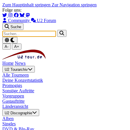
Zum Hauptinhalt springen
Zur Navigation springen
Folge uns:
Community
U2 Forum
Suche
A-
A+
Home
News
U2 Tourarchiv
Alle Tourneen
Deine Konzertstatistik
Promogigs
Sonstige Auftritte
Vorgruppen
Gastauftritte
Länderansicht
U2 Discographie
Alben
Singles
DVD & Blu-Ray