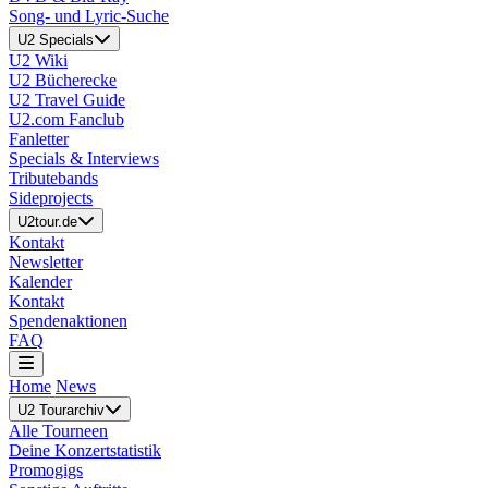
Song- und Lyric-Suche
U2 Specials
U2 Wiki
U2 Bücherecke
U2 Travel Guide
U2.com Fanclub
Fanletter
Specials & Interviews
Tributebands
Sideprojects
U2tour.de
Kontakt
Newsletter
Kalender
Kontakt
Spendenaktionen
FAQ
Home
News
U2 Tourarchiv
Alle Tourneen
Deine Konzertstatistik
Promogigs