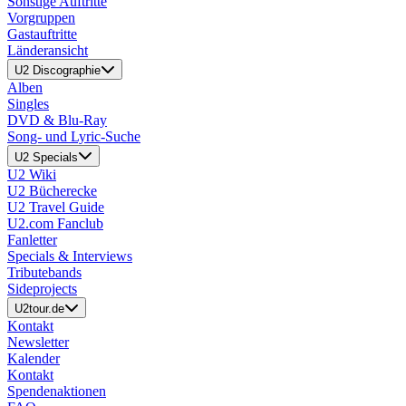
Sonstige Auftritte
Vorgruppen
Gastauftritte
Länderansicht
U2 Discographie
Alben
Singles
DVD & Blu-Ray
Song- und Lyric-Suche
U2 Specials
U2 Wiki
U2 Bücherecke
U2 Travel Guide
U2.com Fanclub
Fanletter
Specials & Interviews
Tributebands
Sideprojects
U2tour.de
Kontakt
Newsletter
Kalender
Kontakt
Spendenaktionen