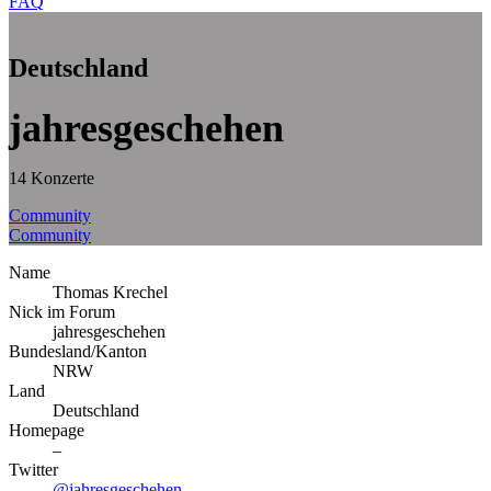
FAQ
Deutschland
jahresgeschehen
14 Konzerte
Community
Community
Name
Thomas Krechel
Nick im Forum
jahresgeschehen
Bundesland/Kanton
NRW
Land
Deutschland
Homepage
–
Twitter
@jahresgeschehen