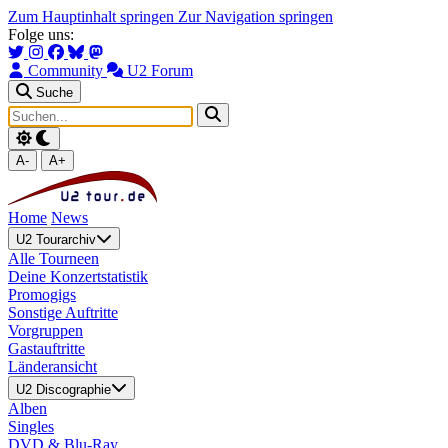
Zum Hauptinhalt springen
Zur Navigation springen
Folge uns:
Community
U2 Forum
Suche
A-
A+
Home
News
U2 Tourarchiv
Alle Tourneen
Deine Konzertstatistik
Promogigs
Sonstige Auftritte
Vorgruppen
Gastauftritte
Länderansicht
U2 Discographie
Alben
Singles
DVD & Blu-Ray