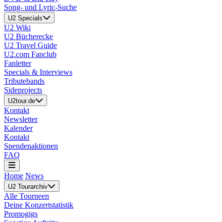
Song- und Lyric-Suche
U2 Specials
U2 Wiki
U2 Bücherecke
U2 Travel Guide
U2.com Fanclub
Fanletter
Specials & Interviews
Tributebands
Sideprojects
U2tour.de
Kontakt
Newsletter
Kalender
Kontakt
Spendenaktionen
FAQ
Home
News
U2 Tourarchiv
Alle Tourneen
Deine Konzertstatistik
Promogigs