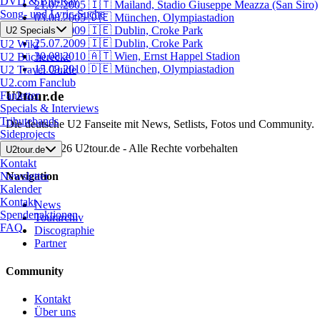
DVD & Blu-Ray
21.07.2005
🇮🇹 Mailand, Stadio Giuseppe Meazza (San Siro)
Song- und Lyric-Suche
03.08.2005
🇩🇪 München, Olympiastadion
24.07.2009
🇮🇪 Dublin, Croke Park
U2 Specials
25.07.2009
🇮🇪 Dublin, Croke Park
U2 Wiki
30.08.2010
🇦🇹 Wien, Ernst Happel Stadion
U2 Bücherecke
15.09.2010
🇩🇪 München, Olympiastadion
U2 Travel Guide
U2.com Fanclub
U2tour.de
Fanletter
Specials & Interviews
Tributebands
Die deutsche U2 Fanseite mit News, Setlists, Fotos und Community.
Sideprojects
© 2000 - 2026 U2tour.de - Alle Rechte vorbehalten
U2tour.de
Kontakt
Newsletter
Navigation
Kalender
Kontakt
News
Spendenaktionen
Tourarchiv
FAQ
Discographie
Partner
Community
Kontakt
Über uns