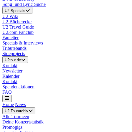
Song- und Lyric-Suche
U2 Specials
U2 Wiki
U2 Bücherecke
U2 Travel Guide
U2.com Fanclub
Fanletter
Specials & Interviews
Tributebands
Sideprojects
U2tour.de
Kontakt
Newsletter
Kalender
Kontakt
Spendenaktionen
FAQ
Home
News
U2 Tourarchiv
Alle Tourneen
Deine Konzertstatistik
Promogigs