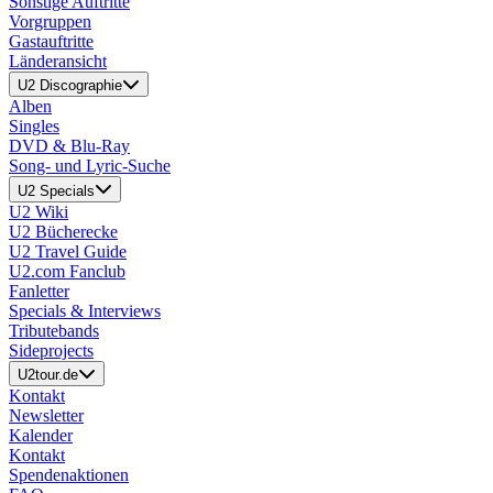
Sonstige Auftritte
Vorgruppen
Gastauftritte
Länderansicht
U2 Discographie
Alben
Singles
DVD & Blu-Ray
Song- und Lyric-Suche
U2 Specials
U2 Wiki
U2 Bücherecke
U2 Travel Guide
U2.com Fanclub
Fanletter
Specials & Interviews
Tributebands
Sideprojects
U2tour.de
Kontakt
Newsletter
Kalender
Kontakt
Spendenaktionen