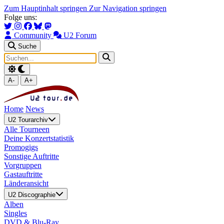
Zum Hauptinhalt springen
Zur Navigation springen
Folge uns:
Community
U2 Forum
Suche
A-
A+
Home
News
U2 Tourarchiv
Alle Tourneen
Deine Konzertstatistik
Promogigs
Sonstige Auftritte
Vorgruppen
Gastauftritte
Länderansicht
U2 Discographie
Alben
Singles
DVD & Blu-Ray