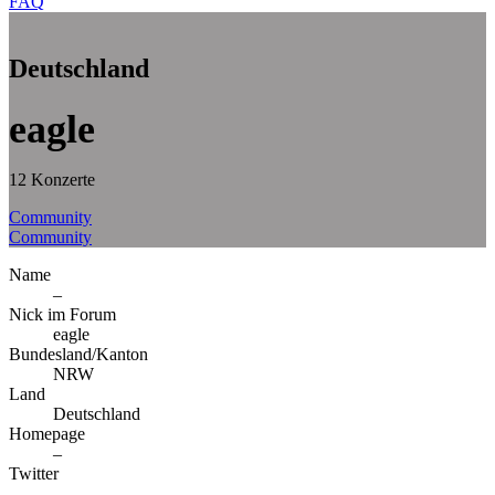
FAQ
Deutschland
eagle
12 Konzerte
Community
Community
Name
–
Nick im Forum
eagle
Bundesland/Kanton
NRW
Land
Deutschland
Homepage
–
Twitter
–