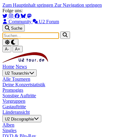
Zum Hauptinhalt springen
Zur Navigation springen
Folge uns:
Community
U2 Forum
Suche
A-
A+
Home
News
U2 Tourarchiv
Alle Tourneen
Deine Konzertstatistik
Promogigs
Sonstige Auftritte
Vorgruppen
Gastauftritte
Länderansicht
U2 Discographie
Alben
Singles
DVD & Blu-Ray