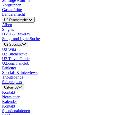
Sonstige Auftritte
Vorgruppen
Gastauftritte
Länderansicht
U2 Discographie
Alben
Singles
DVD & Blu-Ray
Song- und Lyric-Suche
U2 Specials
U2 Wiki
U2 Bücherecke
U2 Travel Guide
U2.com Fanclub
Fanletter
Specials & Interviews
Tributebands
Sideprojects
U2tour.de
Kontakt
Newsletter
Kalender
Kontakt
Spendenaktionen