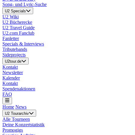
Song- und Lyric-Suche
U2 Specials
U2 Wiki
U2 Bücherecke
U2 Travel Guide
U2.com Fanclub
Fanletter
Specials & Interviews
Tributebands
Sideprojects
U2tour.de
Kontakt
Newsletter
Kalender
Kontakt
Spendenaktionen
FAQ
Home
News
U2 Tourarchiv
Alle Tourneen
Deine Konzertstatistik
Promogigs