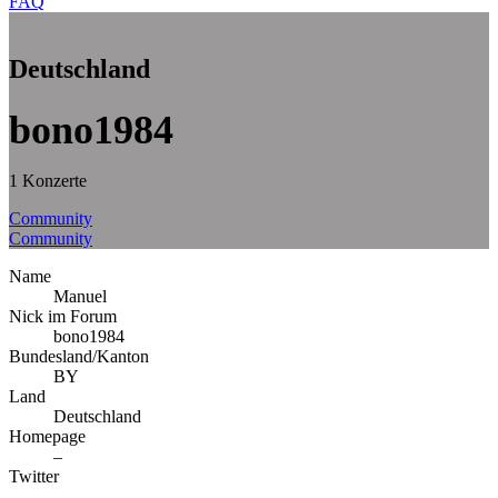
FAQ
Deutschland
bono1984
1 Konzerte
Community
Community
Name
Manuel
Nick im Forum
bono1984
Bundesland/Kanton
BY
Land
Deutschland
Homepage
–
Twitter
–