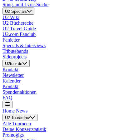
Song- und Lyric-Suche
U2 Specials
U2 Wiki
U2 Bücherecke
U2 Travel Guide
U2.com Fanclub
Fanletter
Specials & Interviews
Tributebands
Sideprojects
U2tour.de
Kontakt
Newsletter
Kalender
Kontakt
Spendenaktionen
FAQ
Home
News
U2 Tourarchiv
Alle Tourneen
Deine Konzertstatistik
Promogigs