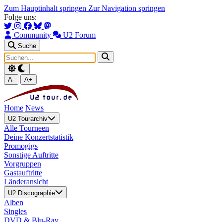
Zum Hauptinhalt springen
Zur Navigation springen
Folge uns:
Community
U2 Forum
Suche
A-
A+
Home
News
U2 Tourarchiv
Alle Tourneen
Deine Konzertstatistik
Promogigs
Sonstige Auftritte
Vorgruppen
Gastauftritte
Länderansicht
U2 Discographie
Alben
Singles
DVD & Blu-Ray