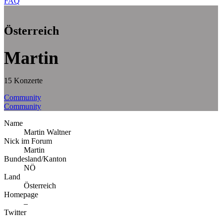
FAQ
Österreich
Martin
15 Konzerte
Community
Community
Name
Martin Waltner
Nick im Forum
Martin
Bundesland/Kanton
NÖ
Land
Österreich
Homepage
–
Twitter
–