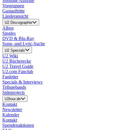
Sonstige Auftritte
Vorgruppen
Gastauftritte
Länderansicht
U2 Discographie
Alben
Singles
DVD & Blu-Ray
Song- und Lyric-Suche
U2 Specials
U2 Wiki
U2 Bücherecke
U2 Travel Guide
U2.com Fanclub
Fanletter
Specials & Interviews
Tributebands
Sideprojects
U2tour.de
Kontakt
Newsletter
Kalender
Kontakt
Spendenaktionen