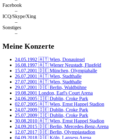
Facebook
–
ICQ/Skype/Xing
–
Sonstiges
–
Meine Konzerte
24.05.1992
🇦🇹 Wien, Donauinsel
16.08.1997
🇦🇹 Wiener Neustadt, Flugfeld
15.07.2001
🇩🇪 München, Olympiahalle
26.07.2001
🇦🇹 Wien, Stadthalle
27.07.2001
🇦🇹 Wien, Stadthalle
29.07.2001
🇩🇪 Berlin, Waldbühne
19.08.2001
London, Earl's Court Arena
24.06.2005
🇮🇪 Dublin, Croke Park
02.07.2005
🇦🇹 Wien, Ernst Happel Stadion
24.07.2009
🇮🇪 Dublin, Croke Park
25.07.2009
🇮🇪 Dublin, Croke Park
30.08.2010
🇦🇹 Wien, Ernst Happel Stadion
24.09.2015
🇩🇪 Berlin, Mercedes-Benz-Arena
12.07.2017
🇩🇪 Berlin, Olympiastadion
04.09.2018
🇩🇪 Köln, Lanxess Arena