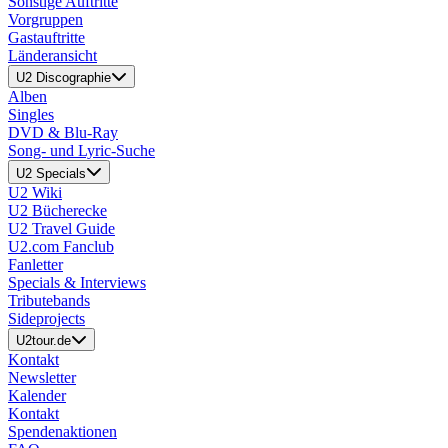
Sonstige Auftritte
Vorgruppen
Gastauftritte
Länderansicht
U2 Discographie
Alben
Singles
DVD & Blu-Ray
Song- und Lyric-Suche
U2 Specials
U2 Wiki
U2 Bücherecke
U2 Travel Guide
U2.com Fanclub
Fanletter
Specials & Interviews
Tributebands
Sideprojects
U2tour.de
Kontakt
Newsletter
Kalender
Kontakt
Spendenaktionen