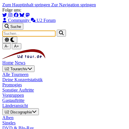
Zum Hauptinhalt springen
Zur Navigation springen
Folge uns:
Community
U2 Forum
Suche
A-
A+
Home
News
U2 Tourarchiv
Alle Tourneen
Deine Konzertstatistik
Promogigs
Sonstige Auftritte
Vorgruppen
Gastauftritte
Länderansicht
U2 Discographie
Alben
Singles
DVD & Blu-Ray