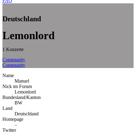
FAQ
Deutschland
Lemonlord
1 Konzerte
Community
Community
Name
Manuel
Nick im Forum
Lemonlord
Bundesland/Kanton
BW
Land
Deutschland
Homepage
–
Twitter
–