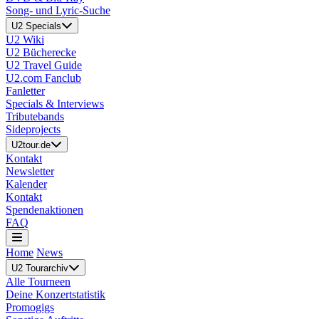
Song- und Lyric-Suche
U2 Specials
U2 Wiki
U2 Bücherecke
U2 Travel Guide
U2.com Fanclub
Fanletter
Specials & Interviews
Tributebands
Sideprojects
U2tour.de
Kontakt
Newsletter
Kalender
Kontakt
Spendenaktionen
FAQ
Home
News
U2 Tourarchiv
Alle Tourneen
Deine Konzertstatistik
Promogigs