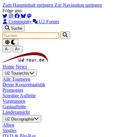
Zum Hauptinhalt springen
Zur Navigation springen
Folge uns:
Community
U2 Forum
Suche
A-
A+
Home
News
U2 Tourarchiv
Alle Tourneen
Deine Konzertstatistik
Promogigs
Sonstige Auftritte
Vorgruppen
Gastauftritte
Länderansicht
U2 Discographie
Alben
Singles
DVD & Blu-Ray