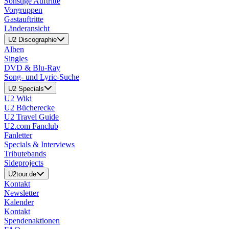
Sonstige Auftritte
Vorgruppen
Gastauftritte
Länderansicht
U2 Discographie
Alben
Singles
DVD & Blu-Ray
Song- und Lyric-Suche
U2 Specials
U2 Wiki
U2 Bücherecke
U2 Travel Guide
U2.com Fanclub
Fanletter
Specials & Interviews
Tributebands
Sideprojects
U2tour.de
Kontakt
Newsletter
Kalender
Kontakt
Spendenaktionen