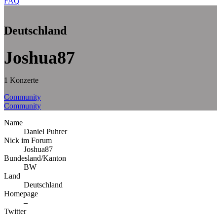
FAQ
Deutschland
Joshua87
1 Konzerte
Community
Community
Name
Daniel Puhrer
Nick im Forum
Joshua87
Bundesland/Kanton
BW
Land
Deutschland
Homepage
–
Twitter
–