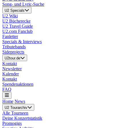
Song- und Lyric-Suche
U2 Specials
U2 Wiki
U2 Bücherecke
U2 Travel Guide
U2.com Fanclub
Fanletter
Specials & Interviews
Tributebands
Sideprojects
U2tour.de
Kontakt
Newsletter
Kalender
Kontakt
Spendenaktionen
FAQ
Home
News
U2 Tourarchiv
Alle Tourneen
Deine Konzertstatistik
Promogigs