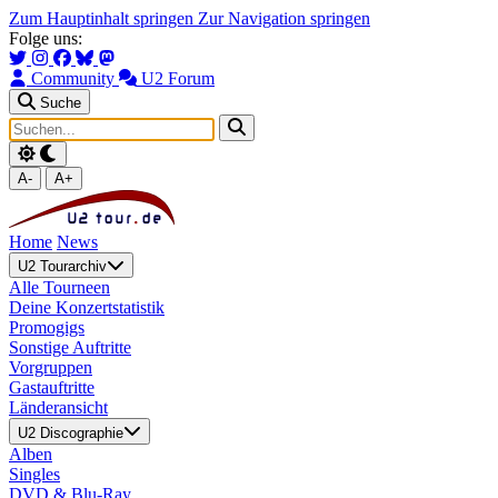
Zum Hauptinhalt springen
Zur Navigation springen
Folge uns:
Community
U2 Forum
Suche
A-
A+
Home
News
U2 Tourarchiv
Alle Tourneen
Deine Konzertstatistik
Promogigs
Sonstige Auftritte
Vorgruppen
Gastauftritte
Länderansicht
U2 Discographie
Alben
Singles
DVD & Blu-Ray