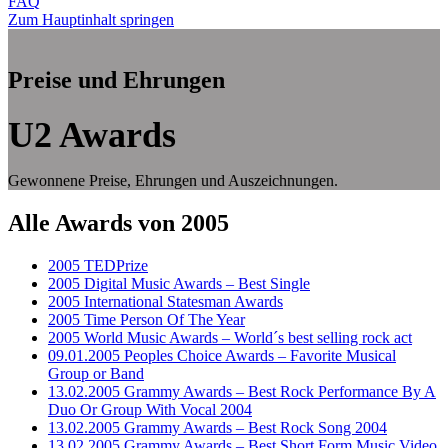
FAQ
Zum Hauptinhalt springen
Preise und Ehrungen
U2 Awards
Gewonnene Preise, Ehrungen und Auszeichnungen.
Alle Awards von 2005
2005 TEDPrize
2005 Digital Music Awards – Best Single
2005 International Statesman Awards
2005 Time Person Of The Year
2005 World Music Awards – World´s best selling rock act
09.01.2005 Peoples Choice Awards – Favorite Musical
Group or Band
13.02.2005 Grammy Awards – Best Rock Performance By A
Duo Or Group With Vocal 2004
13.02.2005 Grammy Awards – Best Rock Song 2004
13.02.2005 Grammy Awards – Best Short Form Music Video