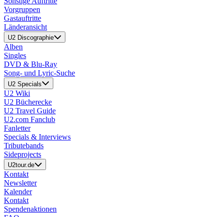
Sonstige Auftritte
Vorgruppen
Gastauftritte
Länderansicht
U2 Discographie
Alben
Singles
DVD & Blu-Ray
Song- und Lyric-Suche
U2 Specials
U2 Wiki
U2 Bücherecke
U2 Travel Guide
U2.com Fanclub
Fanletter
Specials & Interviews
Tributebands
Sideprojects
U2tour.de
Kontakt
Newsletter
Kalender
Kontakt
Spendenaktionen