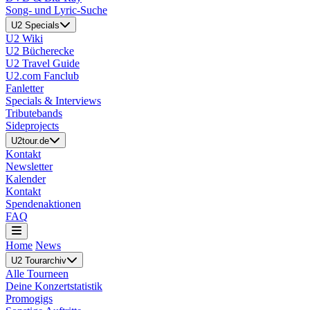
Song- und Lyric-Suche
U2 Specials
U2 Wiki
U2 Bücherecke
U2 Travel Guide
U2.com Fanclub
Fanletter
Specials & Interviews
Tributebands
Sideprojects
U2tour.de
Kontakt
Newsletter
Kalender
Kontakt
Spendenaktionen
FAQ
Home
News
U2 Tourarchiv
Alle Tourneen
Deine Konzertstatistik
Promogigs