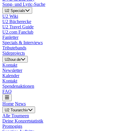
Song- und Lyric-Suche
U2 Specials
U2 Wiki
U2 Bücherecke
U2 Travel Guide
U2.com Fanclub
Fanletter
Specials & Interviews
Tributebands
Sideprojects
U2tour.de
Kontakt
Newsletter
Kalender
Kontakt
Spendenaktionen
FAQ
Home
News
U2 Tourarchiv
Alle Tourneen
Deine Konzertstatistik
Promogigs