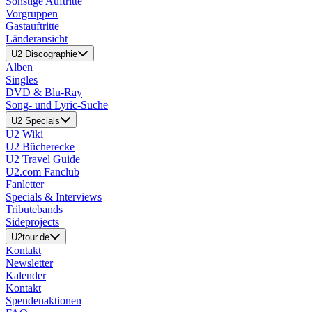
Sonstige Auftritte
Vorgruppen
Gastauftritte
Länderansicht
U2 Discographie
Alben
Singles
DVD & Blu-Ray
Song- und Lyric-Suche
U2 Specials
U2 Wiki
U2 Bücherecke
U2 Travel Guide
U2.com Fanclub
Fanletter
Specials & Interviews
Tributebands
Sideprojects
U2tour.de
Kontakt
Newsletter
Kalender
Kontakt
Spendenaktionen