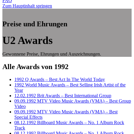
FAQ
Zum Hauptinhalt springen
Preise und Ehrungen
U2 Awards
Gewonnene Preise, Ehrungen und Auszeichnungen.
Alle Awards von 1992
1992 Q Awards – Best Act In The World Today
1992 World Music Awards – Best Selling Irish Artist of the
Year
12.02.1992 Brit Awards – Best International Group
09.09.1992 MTV Video Music Awards (VMA) – Best Group
Video
09.09.1992 MTV Video Music Awards (VMA) – Best
Special Effects
08.12.1992 Billboard Music Awards – No. 1 Album Rock
Track
08.12.1992 Billboard Music Awards – No. 1 Album Rock