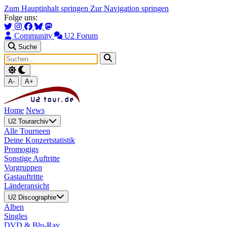
Zum Hauptinhalt springen
Zur Navigation springen
Folge uns:
Community
U2 Forum
Suche
A-
A+
Home
News
U2 Tourarchiv
Alle Tourneen
Deine Konzertstatistik
Promogigs
Sonstige Auftritte
Vorgruppen
Gastauftritte
Länderansicht
U2 Discographie
Alben
Singles
DVD & Blu-Ray