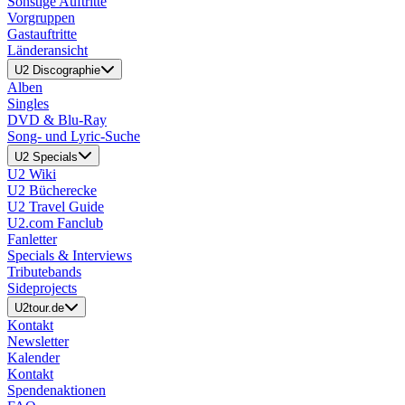
Sonstige Auftritte
Vorgruppen
Gastauftritte
Länderansicht
U2 Discographie
Alben
Singles
DVD & Blu-Ray
Song- und Lyric-Suche
U2 Specials
U2 Wiki
U2 Bücherecke
U2 Travel Guide
U2.com Fanclub
Fanletter
Specials & Interviews
Tributebands
Sideprojects
U2tour.de
Kontakt
Newsletter
Kalender
Kontakt
Spendenaktionen