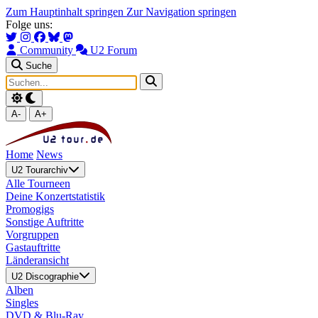
Zum Hauptinhalt springen
Zur Navigation springen
Folge uns:
Community
U2 Forum
Suche
A-
A+
Home
News
U2 Tourarchiv
Alle Tourneen
Deine Konzertstatistik
Promogigs
Sonstige Auftritte
Vorgruppen
Gastauftritte
Länderansicht
U2 Discographie
Alben
Singles
DVD & Blu-Ray