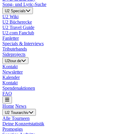
Song- und Lyric-Suche
U2 Specials
U2 Wiki
U2 Bücherecke
U2 Travel Guide
U2.com Fanclub
Fanletter
Specials & Interviews
Tributebands
Sideprojects
U2tour.de
Kontakt
Newsletter
Kalender
Kontakt
Spendenaktionen
FAQ
Home
News
U2 Tourarchiv
Alle Tourneen
Deine Konzertstatistik
Promogigs