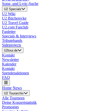
Song- und Lyric-Suche
U2 Specials
U2 Wiki
U2 Bücherecke
U2 Travel Guide
U2.com Fanclub
Fanletter
Specials & Interviews
Tributebands
Sideprojects
U2tour.de
Kontakt
Newsletter
Kalender
Kontakt
Spendenaktionen
FAQ
Home
News
U2 Tourarchiv
Alle Tourneen
Deine Konzertstatistik
Promogigs