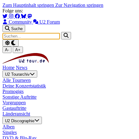
Zum Hauptinhalt springen
Zur Navigation springen
Folge uns:
Community
U2 Forum
Suche
A-
A+
Home
News
U2 Tourarchiv
Alle Tourneen
Deine Konzertstatistik
Promogigs
Sonstige Auftritte
Vorgruppen
Gastauftritte
Länderansicht
U2 Discographie
Alben
Singles
DVD & Blu-Ray