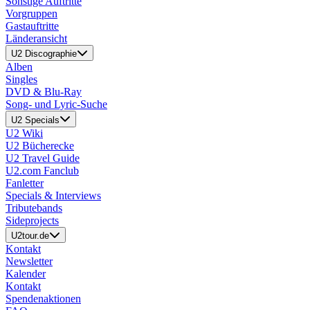
Sonstige Auftritte
Vorgruppen
Gastauftritte
Länderansicht
U2 Discographie
Alben
Singles
DVD & Blu-Ray
Song- und Lyric-Suche
U2 Specials
U2 Wiki
U2 Bücherecke
U2 Travel Guide
U2.com Fanclub
Fanletter
Specials & Interviews
Tributebands
Sideprojects
U2tour.de
Kontakt
Newsletter
Kalender
Kontakt
Spendenaktionen