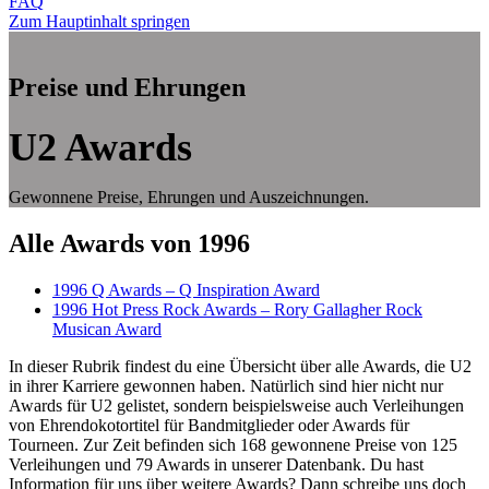
FAQ
Zum Hauptinhalt springen
Preise und Ehrungen
U2 Awards
Gewonnene Preise, Ehrungen und Auszeichnungen.
Alle Awards von 1996
1996 Q Awards – Q Inspiration Award
1996 Hot Press Rock Awards – Rory Gallagher Rock
Musican Award
In dieser Rubrik findest du eine Übersicht über alle Awards, die U2
in ihrer Karriere gewonnen haben. Natürlich sind hier nicht nur
Awards für U2 gelistet, sondern beispielsweise auch Verleihungen
von Ehrendokotortitel für Bandmitglieder oder Awards für
Tourneen. Zur Zeit befinden sich 168 gewonnene Preise von 125
Verleihungen und 79 Awards in unserer Datenbank. Du hast
Information für uns über weitere Awards? Dann schreibe uns doch