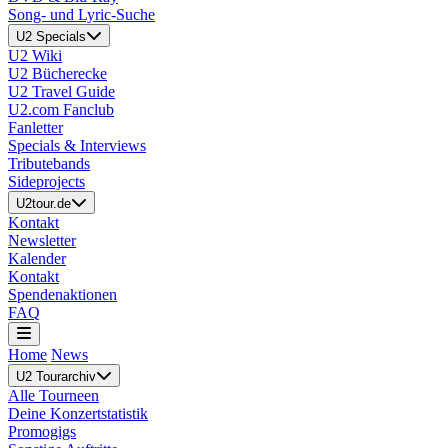
Song- und Lyric-Suche
U2 Specials
U2 Wiki
U2 Bücherecke
U2 Travel Guide
U2.com Fanclub
Fanletter
Specials & Interviews
Tributebands
Sideprojects
U2tour.de
Kontakt
Newsletter
Kalender
Kontakt
Spendenaktionen
FAQ
Home
News
U2 Tourarchiv
Alle Tourneen
Deine Konzertstatistik
Promogigs