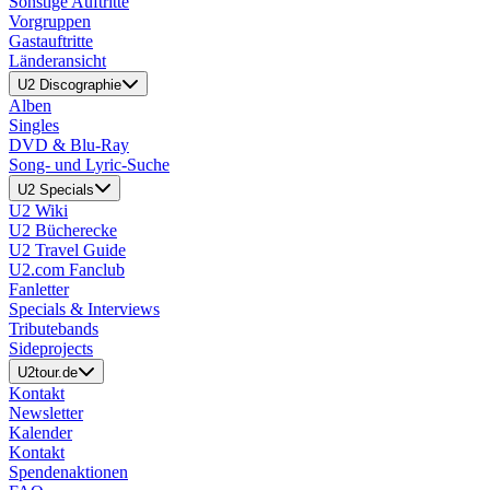
Sonstige Auftritte
Vorgruppen
Gastauftritte
Länderansicht
U2 Discographie
Alben
Singles
DVD & Blu-Ray
Song- und Lyric-Suche
U2 Specials
U2 Wiki
U2 Bücherecke
U2 Travel Guide
U2.com Fanclub
Fanletter
Specials & Interviews
Tributebands
Sideprojects
U2tour.de
Kontakt
Newsletter
Kalender
Kontakt
Spendenaktionen