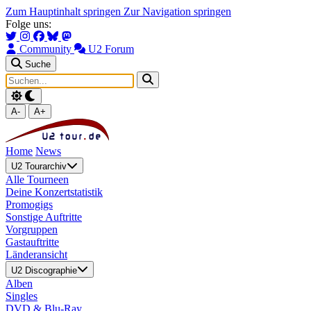
Zum Hauptinhalt springen
Zur Navigation springen
Folge uns:
Community
U2 Forum
Suche
A-
A+
Home
News
U2 Tourarchiv
Alle Tourneen
Deine Konzertstatistik
Promogigs
Sonstige Auftritte
Vorgruppen
Gastauftritte
Länderansicht
U2 Discographie
Alben
Singles
DVD & Blu-Ray