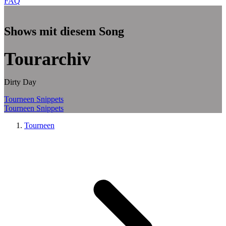
FAQ
Zum Hauptinhalt springen
Shows mit diesem Song
Tourarchiv
Dirty Day
Tourneen
Snippets
Tourneen
Snippets
Tourneen