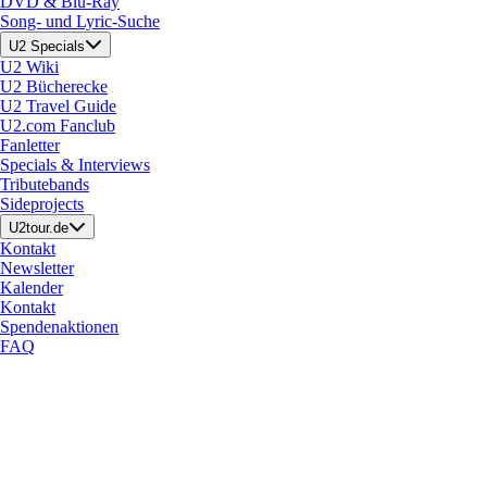
DVD & Blu-Ray
Song- und Lyric-Suche
U2 Specials
U2 Wiki
U2 Bücherecke
U2 Travel Guide
U2.com Fanclub
Fanletter
Specials & Interviews
Tributebands
Sideprojects
U2tour.de
Kontakt
Newsletter
Kalender
Kontakt
Spendenaktionen
FAQ