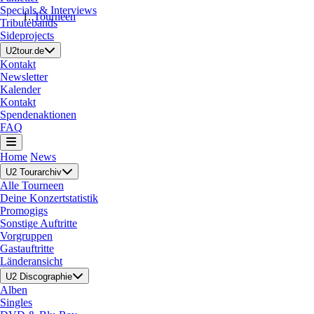
Specials & Interviews
Tourneen
Tributebands
Sideprojects
U2tour.de
Kontakt
Newsletter
Kalender
Kontakt
Spendenaktionen
FAQ
Home
News
U2 Tourarchiv
Alle Tourneen
Deine Konzertstatistik
Promogigs
Sonstige Auftritte
Vorgruppen
Gastauftritte
Länderansicht
U2 Discographie
Alben
Singles