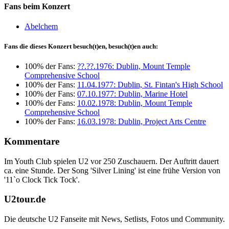
Fans beim Konzert
Abelchem
Fans die dieses Konzert besuch(t)en, besuch(t)en auch:
100% der Fans:
??.??.1976: Dublin, Mount Temple
Comprehensive School
100% der Fans:
11.04.1977: Dublin, St. Fintan's High School
100% der Fans:
07.10.1977: Dublin, Marine Hotel
100% der Fans:
10.02.1978: Dublin, Mount Temple
Comprehensive School
100% der Fans:
16.03.1978: Dublin, Project Arts Centre
Kommentare
Im Youth Club spielen U2 vor 250 Zuschauern. Der Auftritt dauert
ca. eine Stunde. Der Song 'Silver Lining' ist eine frühe Version von
'11`o Clock Tick Tock'.
U2tour.de
Die deutsche U2 Fanseite mit News, Setlists, Fotos und Community.