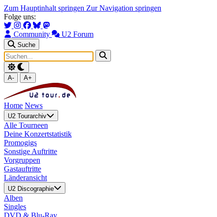
Zum Hauptinhalt springen
Zur Navigation springen
Folge uns:
Community
U2 Forum
Suche
A-
A+
Home
News
U2 Tourarchiv
Alle Tourneen
Deine Konzertstatistik
Promogigs
Sonstige Auftritte
Vorgruppen
Gastauftritte
Länderansicht
U2 Discographie
Alben
Singles
DVD & Blu-Ray