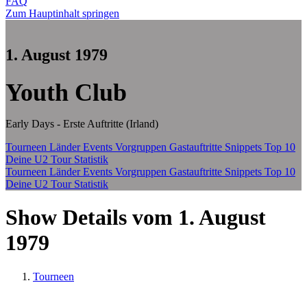
FAQ
Zum Hauptinhalt springen
1. August 1979
Youth Club
Early Days - Erste Auftritte (Irland)
Tourneen
Länder
Events
Vorgruppen
Gastauftritte
Snippets
Top 10
Deine U2 Tour Statistik
Tourneen
Länder
Events
Vorgruppen
Gastauftritte
Snippets
Top 10
Deine U2 Tour Statistik
Show Details vom 1. August
1979
Tourneen