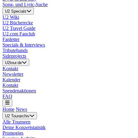
Song- und Lyric-Suche
U2 Specials
U2 Wiki
U2 Bücherecke
U2 Travel Guide
U2.com Fanclub
Fanletter
Specials & Interviews
Tributebands
Sideprojects
U2tour.de
Kontakt
Newsletter
Kalender
Kontakt
Spendenaktionen
FAQ
Home
News
U2 Tourarchiv
Alle Tourneen
Deine Konzertstatistik
Promogigs