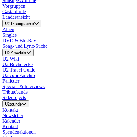
Sonstige Auftritte
Vorgruppen
Gastauftritte
Länderansicht
U2 Discographie
Alben
Singles
DVD & Blu-Ray
Song- und Lyric-Suche
U2 Specials
U2 Wiki
U2 Bücherecke
U2 Travel Guide
U2.com Fanclub
Fanletter
Specials & Interviews
Tributebands
Sideprojects
U2tour.de
Kontakt
Newsletter
Kalender
Kontakt
Spendenaktionen