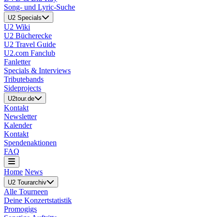
Song- und Lyric-Suche
U2 Specials
U2 Wiki
U2 Bücherecke
U2 Travel Guide
U2.com Fanclub
Fanletter
Specials & Interviews
Tributebands
Sideprojects
U2tour.de
Kontakt
Newsletter
Kalender
Kontakt
Spendenaktionen
FAQ
Home
News
U2 Tourarchiv
Alle Tourneen
Deine Konzertstatistik
Promogigs