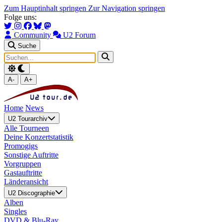
Zum Hauptinhalt springen
Zur Navigation springen
Folge uns:
Community
U2 Forum
Suche
A-
A+
Home
News
U2 Tourarchiv
Alle Tourneen
Deine Konzertstatistik
Promogigs
Sonstige Auftritte
Vorgruppen
Gastauftritte
Länderansicht
U2 Discographie
Alben
Singles
DVD & Blu-Ray