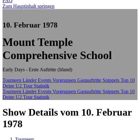
FAQ
Zum Hauptinhalt springen
10. Februar 1978
Mount Temple
Comprehensive School
Early Days - Erste Auftritte (Irland)
Tourneen
Länder
Events
Vorgruppen
Gastauftritte
Snippets
Top 10
Deine U2 Tour Statistik
Tourneen
Länder
Events
Vorgruppen
Gastauftritte
Snippets
Top 10
Deine U2 Tour Statistik
Show Details vom 10. Februar
1978
Tourneen