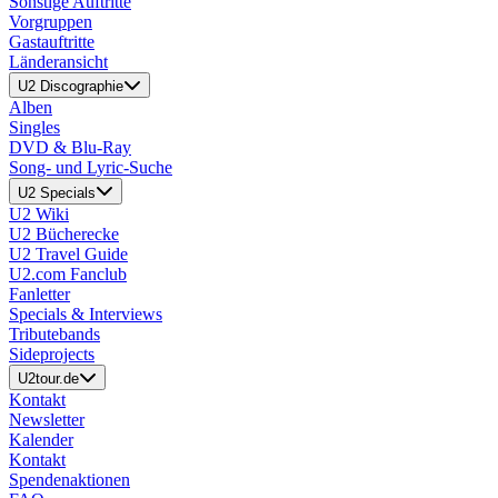
Sonstige Auftritte
Vorgruppen
Gastauftritte
Länderansicht
U2 Discographie
Alben
Singles
DVD & Blu-Ray
Song- und Lyric-Suche
U2 Specials
U2 Wiki
U2 Bücherecke
U2 Travel Guide
U2.com Fanclub
Fanletter
Specials & Interviews
Tributebands
Sideprojects
U2tour.de
Kontakt
Newsletter
Kalender
Kontakt
Spendenaktionen