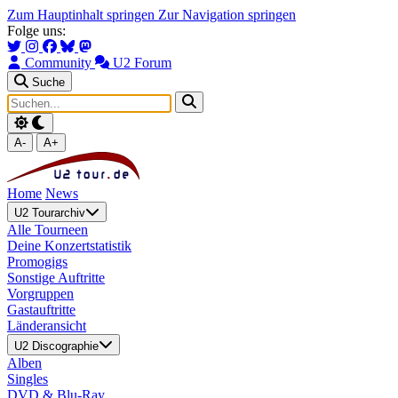
Zum Hauptinhalt springen
Zur Navigation springen
Folge uns:
Community
U2 Forum
Suche
A-
A+
Home
News
U2 Tourarchiv
Alle Tourneen
Deine Konzertstatistik
Promogigs
Sonstige Auftritte
Vorgruppen
Gastauftritte
Länderansicht
U2 Discographie
Alben
Singles
DVD & Blu-Ray