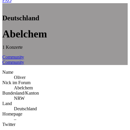
FAQ
Deutschland
Abelchem
1 Konzerte
Community
Community
Name
Oliver
Nick im Forum
Abelchem
Bundesland/Kanton
NRW
Land
Deutschland
Homepage
–
Twitter
–