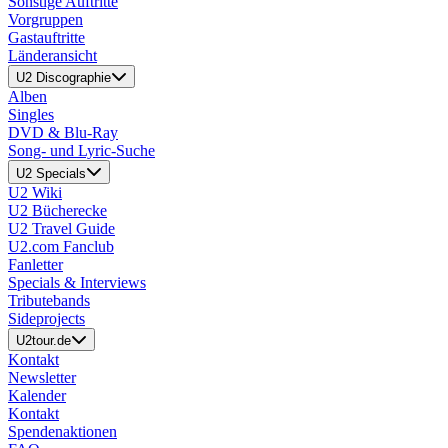
Sonstige Auftritte
Vorgruppen
Gastauftritte
Länderansicht
U2 Discographie
Alben
Singles
DVD & Blu-Ray
Song- und Lyric-Suche
U2 Specials
U2 Wiki
U2 Bücherecke
U2 Travel Guide
U2.com Fanclub
Fanletter
Specials & Interviews
Tributebands
Sideprojects
U2tour.de
Kontakt
Newsletter
Kalender
Kontakt
Spendenaktionen