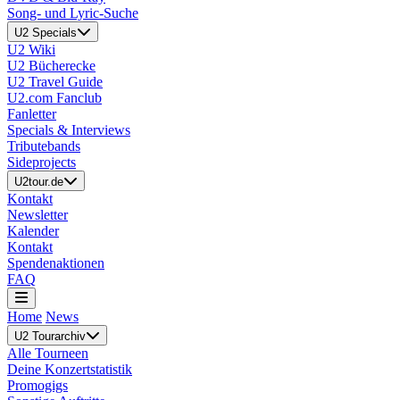
Song- und Lyric-Suche
U2 Specials
U2 Wiki
U2 Bücherecke
U2 Travel Guide
U2.com Fanclub
Fanletter
Specials & Interviews
Tributebands
Sideprojects
U2tour.de
Kontakt
Newsletter
Kalender
Kontakt
Spendenaktionen
FAQ
Home
News
U2 Tourarchiv
Alle Tourneen
Deine Konzertstatistik
Promogigs