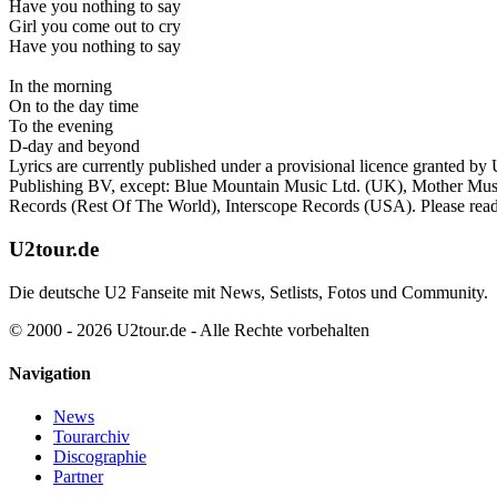
Have you nothing to say
Girl you come out to cry
Have you nothing to say
In the morning
On to the day time
To the evening
D-day and beyond
Lyrics are currently published under a provisional licence granted by 
Publishing BV, except: Blue Mountain Music Ltd. (UK), Mother Music
Records (Rest Of The World), Interscope Records (USA). Please rea
U2tour.de
Die deutsche U2 Fanseite mit News, Setlists, Fotos und Community.
© 2000 - 2026 U2tour.de - Alle Rechte vorbehalten
Navigation
News
Tourarchiv
Discographie
Partner