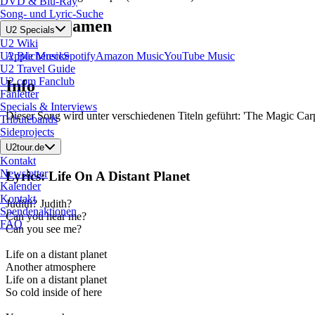
DVD & Blu-Ray
Song- und Lyric-Suche
Song streamen
U2 Specials
U2 Wiki
U2 Bücherecke
Apple Music
Spotify
Amazon Music
YouTube Music
U2 Travel Guide
U2.com Fanclub
Info
Fanletter
Specials & Interviews
Dieser Song wird unter verschiedenen Titeln geführt: 'The Magic Carpet
Tributebands
Sideprojects
Lyrics
U2tour.de
Kontakt
Newsletter
Lyrics: Life On A Distant Planet
Kalender
Kontakt
Judith? Judith?
Spendenaktionen
Can you hear me?
FAQ
Can you see me?
Life on a distant planet
Another atmosphere
Life on a distant planet
So cold inside of here