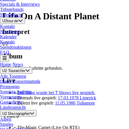
Specials & Interviews
Tributebands
Life On A Distant Planet
Sideprojects
U2tour.de
Kontakt
Interpret
Newsletter
Kalender
Kontakt
U2
Spendenaktionen
FAQ
Album
Home
News
Keine Album-Auftritte gefunden.
U2 Tourarchiv
Alle Tourneen
Live
Deine Konzertstatistik
Promogigs
Sonstige Auftritte
»
Der Song wurde bei
7
Shows live gespielt.
Vorgruppen
» Erstmals live gespielt:
17.03.1978 Limerick
Gastauftritte
» Zuletzt live gespielt:
11.05.1980 Tullamore
Länderansicht
Video
U2 Discographie
Alben
Singles
» The Magic Carpet (Live On RTE)