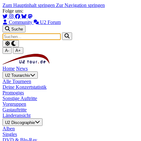
Zum Hauptinhalt springen
Zur Navigation springen
Folge uns:
Community
U2 Forum
Suche
A-
A+
Home
News
U2 Tourarchiv
Alle Tourneen
Deine Konzertstatistik
Promogigs
Sonstige Auftritte
Vorgruppen
Gastauftritte
Länderansicht
U2 Discographie
Alben
Singles
DVD & Blu-Ray