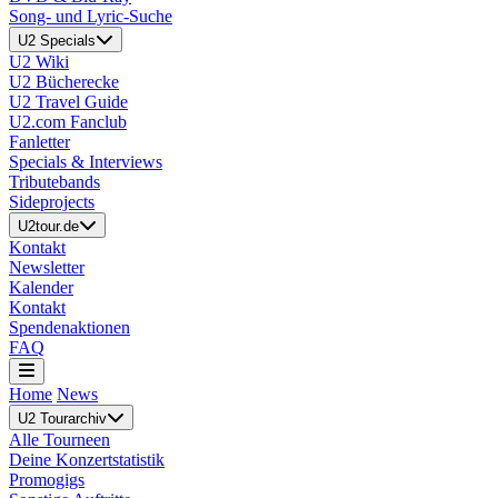
Song- und Lyric-Suche
U2 Specials
U2 Wiki
U2 Bücherecke
U2 Travel Guide
U2.com Fanclub
Fanletter
Specials & Interviews
Tributebands
Sideprojects
U2tour.de
Kontakt
Newsletter
Kalender
Kontakt
Spendenaktionen
FAQ
Home
News
U2 Tourarchiv
Alle Tourneen
Deine Konzertstatistik
Promogigs