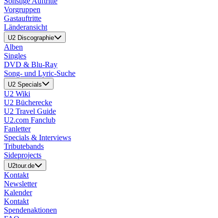
Sonstige Auftritte
Vorgruppen
Gastauftritte
Länderansicht
U2 Discographie
Alben
Singles
DVD & Blu-Ray
Song- und Lyric-Suche
U2 Specials
U2 Wiki
U2 Bücherecke
U2 Travel Guide
U2.com Fanclub
Fanletter
Specials & Interviews
Tributebands
Sideprojects
U2tour.de
Kontakt
Newsletter
Kalender
Kontakt
Spendenaktionen