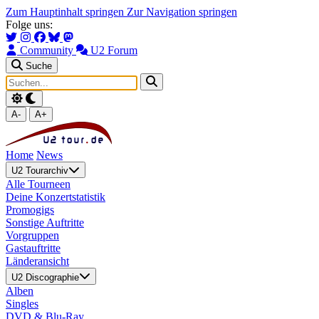
Zum Hauptinhalt springen
Zur Navigation springen
Folge uns:
Community
U2 Forum
Suche
A-
A+
Home
News
U2 Tourarchiv
Alle Tourneen
Deine Konzertstatistik
Promogigs
Sonstige Auftritte
Vorgruppen
Gastauftritte
Länderansicht
U2 Discographie
Alben
Singles
DVD & Blu-Ray