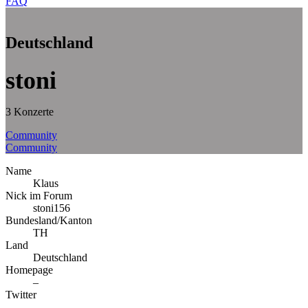
FAQ
Deutschland
stoni
3 Konzerte
Community
Community
Name
Klaus
Nick im Forum
stoni156
Bundesland/Kanton
TH
Land
Deutschland
Homepage
–
Twitter
–