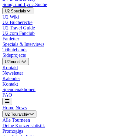
Song- und Lyric-Suche
U2 Specials
U2 Wiki
U2 Bücherecke
U2 Travel Guide
U2.com Fanclub
Fanletter
Specials & Interviews
Tributebands
Sideprojects
U2tour.de
Kontakt
Newsletter
Kalender
Kontakt
Spendenaktionen
FAQ
Home
News
U2 Tourarchiv
Alle Tourneen
Deine Konzertstatistik
Promogigs