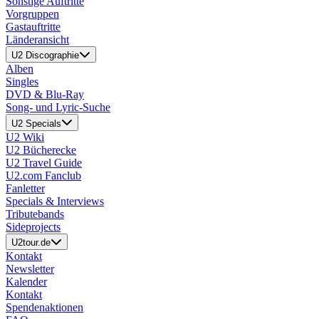
Sonstige Auftritte
Vorgruppen
Gastauftritte
Länderansicht
U2 Discographie
Alben
Singles
DVD & Blu-Ray
Song- und Lyric-Suche
U2 Specials
U2 Wiki
U2 Bücherecke
U2 Travel Guide
U2.com Fanclub
Fanletter
Specials & Interviews
Tributebands
Sideprojects
U2tour.de
Kontakt
Newsletter
Kalender
Kontakt
Spendenaktionen