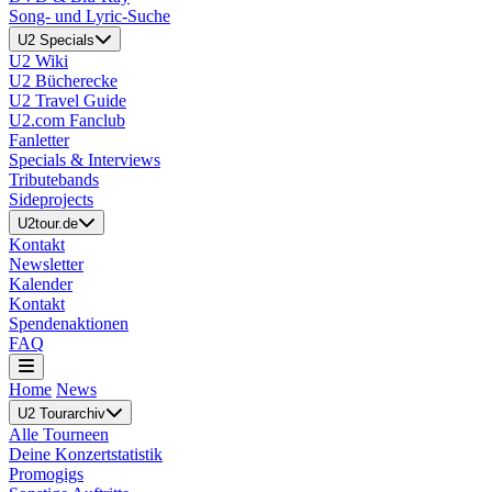
Song- und Lyric-Suche
U2 Specials
U2 Wiki
U2 Bücherecke
U2 Travel Guide
U2.com Fanclub
Fanletter
Specials & Interviews
Tributebands
Sideprojects
U2tour.de
Kontakt
Newsletter
Kalender
Kontakt
Spendenaktionen
FAQ
Home
News
U2 Tourarchiv
Alle Tourneen
Deine Konzertstatistik
Promogigs