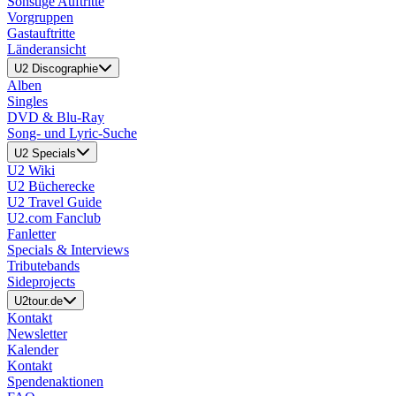
Sonstige Auftritte
Vorgruppen
Gastauftritte
Länderansicht
U2 Discographie
Alben
Singles
DVD & Blu-Ray
Song- und Lyric-Suche
U2 Specials
U2 Wiki
U2 Bücherecke
U2 Travel Guide
U2.com Fanclub
Fanletter
Specials & Interviews
Tributebands
Sideprojects
U2tour.de
Kontakt
Newsletter
Kalender
Kontakt
Spendenaktionen