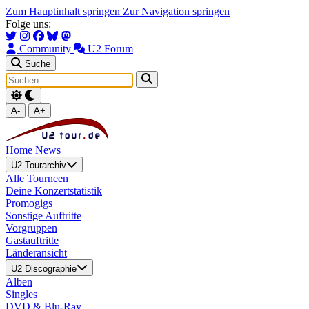
Zum Hauptinhalt springen
Zur Navigation springen
Folge uns:
Community
U2 Forum
Suche
A-
A+
Home
News
U2 Tourarchiv
Alle Tourneen
Deine Konzertstatistik
Promogigs
Sonstige Auftritte
Vorgruppen
Gastauftritte
Länderansicht
U2 Discographie
Alben
Singles
DVD & Blu-Ray