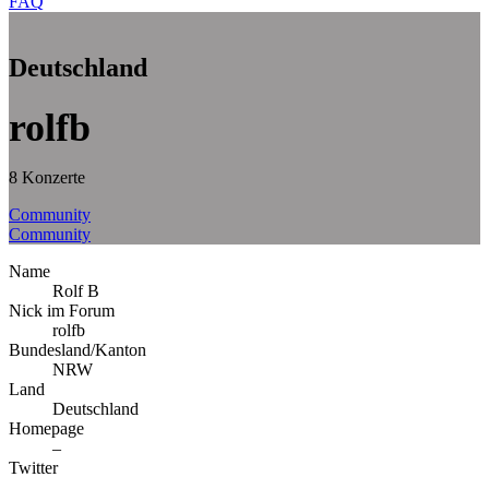
FAQ
Deutschland
rolfb
8 Konzerte
Community
Community
Name
Rolf B
Nick im Forum
rolfb
Bundesland/Kanton
NRW
Land
Deutschland
Homepage
–
Twitter
–