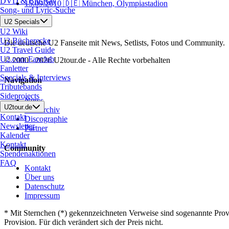
DVD & Blu-Ray
15.09.2010
🇩🇪 München, Olympiastadion
Song- und Lyric-Suche
U2tour.de
U2 Specials
U2 Wiki
U2 Bücherecke
Die deutsche U2 Fanseite mit News, Setlists, Fotos und Community.
U2 Travel Guide
U2.com Fanclub
© 2000 - 2026 U2tour.de - Alle Rechte vorbehalten
Fanletter
Specials & Interviews
Navigation
Tributebands
Sideprojects
News
U2tour.de
Tourarchiv
Kontakt
Discographie
Newsletter
Partner
Kalender
Kontakt
Community
Spendenaktionen
FAQ
Kontakt
Über uns
Datenschutz
Impressum
*
Mit Sternchen (*) gekennzeichneten Verweise sind sogenannte Provi
Provision. Für dich verändert sich der Preis nicht.