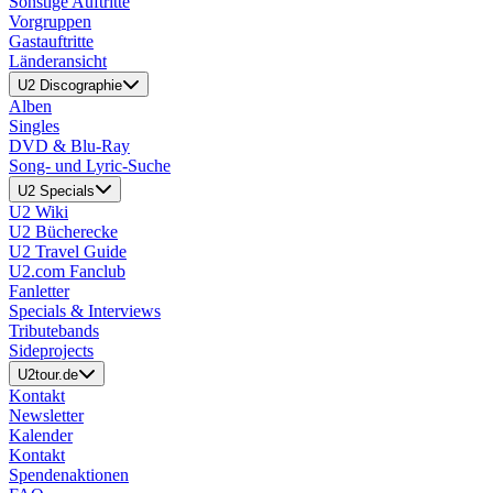
Sonstige Auftritte
Vorgruppen
Gastauftritte
Länderansicht
U2 Discographie
Alben
Singles
DVD & Blu-Ray
Song- und Lyric-Suche
U2 Specials
U2 Wiki
U2 Bücherecke
U2 Travel Guide
U2.com Fanclub
Fanletter
Specials & Interviews
Tributebands
Sideprojects
U2tour.de
Kontakt
Newsletter
Kalender
Kontakt
Spendenaktionen