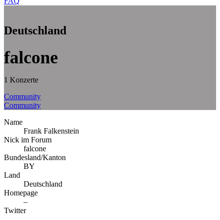
FAQ
Deutschland
falcone
1 Konzerte
Community
Community
Name
Frank Falkenstein
Nick im Forum
falcone
Bundesland/Kanton
BY
Land
Deutschland
Homepage
–
Twitter
–