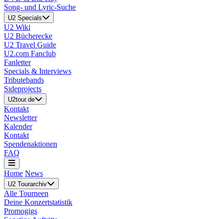
Song- und Lyric-Suche
U2 Specials
U2 Wiki
U2 Bücherecke
U2 Travel Guide
U2.com Fanclub
Fanletter
Specials & Interviews
Tributebands
Sideprojects
U2tour.de
Kontakt
Newsletter
Kalender
Kontakt
Spendenaktionen
FAQ
Home
News
U2 Tourarchiv
Alle Tourneen
Deine Konzertstatistik
Promogigs