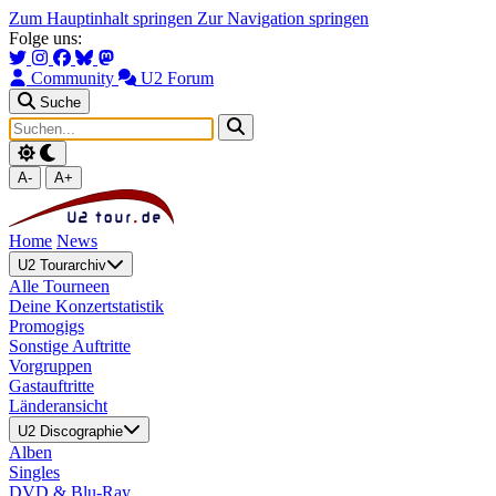
Zum Hauptinhalt springen
Zur Navigation springen
Folge uns:
Community
U2 Forum
Suche
A-
A+
Home
News
U2 Tourarchiv
Alle Tourneen
Deine Konzertstatistik
Promogigs
Sonstige Auftritte
Vorgruppen
Gastauftritte
Länderansicht
U2 Discographie
Alben
Singles
DVD & Blu-Ray