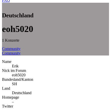
FAQ
Deutschland
eoh5020
1 Konzerte
Community
Community
Name
Erik
Nick im Forum
eoh5020
Bundesland/Kanton
SH
Land
Deutschland
Homepage
–
Twitter
–