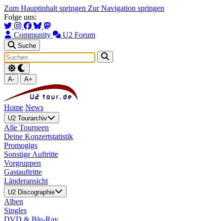
Zum Hauptinhalt springen
Zur Navigation springen
Folge uns:
Community
U2 Forum
Suche
A-
A+
Home
News
U2 Tourarchiv
Alle Tourneen
Deine Konzertstatistik
Promogigs
Sonstige Auftritte
Vorgruppen
Gastauftritte
Länderansicht
U2 Discographie
Alben
Singles
DVD & Blu-Ray