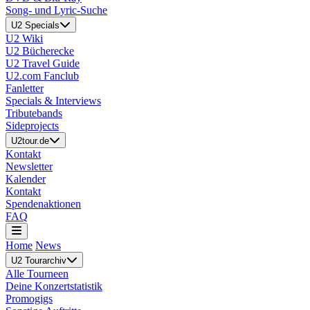
Song- und Lyric-Suche
U2 Specials
U2 Wiki
U2 Bücherecke
U2 Travel Guide
U2.com Fanclub
Fanletter
Specials & Interviews
Tributebands
Sideprojects
U2tour.de
Kontakt
Newsletter
Kalender
Kontakt
Spendenaktionen
FAQ
Home
News
U2 Tourarchiv
Alle Tourneen
Deine Konzertstatistik
Promogigs