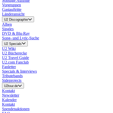
Sonstige Auftritte
Vorgruppen
Gastauftritte
Länderansicht
U2 Discographie
Alben
Singles
DVD & Blu-Ray
Song- und Lyric-Suche
U2 Specials
U2 Wiki
U2 Bücherecke
U2 Travel Guide
U2.com Fanclub
Fanletter
Specials & Interviews
Tributebands
Sideprojects
U2tour.de
Kontakt
Newsletter
Kalender
Kontakt
Spendenaktionen