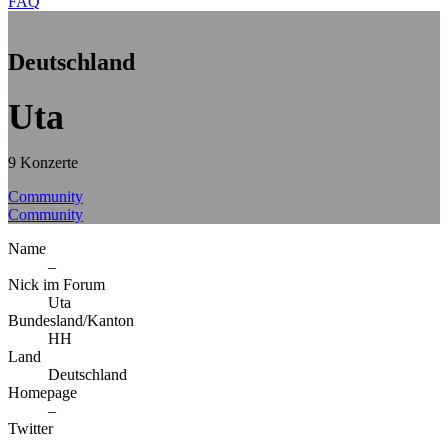
FAQ
Deutschland
Uta
9 Konzerte
Community
Community
Name
–
Nick im Forum
Uta
Bundesland/Kanton
HH
Land
Deutschland
Homepage
–
Twitter
–