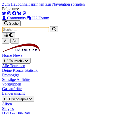
Zum Hauptinhalt springen
Zur Navigation springen
Folge uns:
Community
U2 Forum
Suche
A-
A+
Home
News
U2 Tourarchiv
Alle Tourneen
Deine Konzertstatistik
Promogigs
Sonstige Auftritte
Vorgruppen
Gastauftritte
Länderansicht
U2 Discographie
Alben
Singles
DVD & Blu-Ray