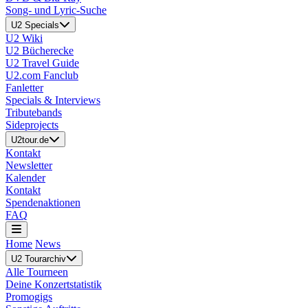
Song- und Lyric-Suche
U2 Specials
U2 Wiki
U2 Bücherecke
U2 Travel Guide
U2.com Fanclub
Fanletter
Specials & Interviews
Tributebands
Sideprojects
U2tour.de
Kontakt
Newsletter
Kalender
Kontakt
Spendenaktionen
FAQ
Home
News
U2 Tourarchiv
Alle Tourneen
Deine Konzertstatistik
Promogigs