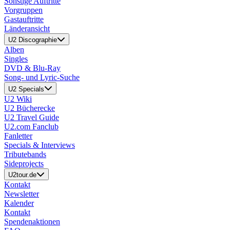
Sonstige Auftritte
Vorgruppen
Gastauftritte
Länderansicht
U2 Discographie
Alben
Singles
DVD & Blu-Ray
Song- und Lyric-Suche
U2 Specials
U2 Wiki
U2 Bücherecke
U2 Travel Guide
U2.com Fanclub
Fanletter
Specials & Interviews
Tributebands
Sideprojects
U2tour.de
Kontakt
Newsletter
Kalender
Kontakt
Spendenaktionen