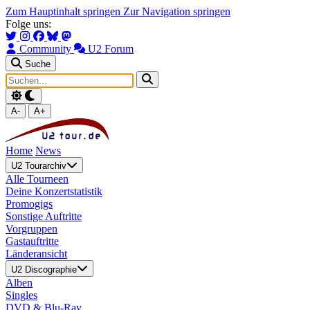
Zum Hauptinhalt springen
Zur Navigation springen
Folge uns:
Community
U2 Forum
Suche
A-
A+
Home
News
U2 Tourarchiv
Alle Tourneen
Deine Konzertstatistik
Promogigs
Sonstige Auftritte
Vorgruppen
Gastauftritte
Länderansicht
U2 Discographie
Alben
Singles
DVD & Blu-Ray