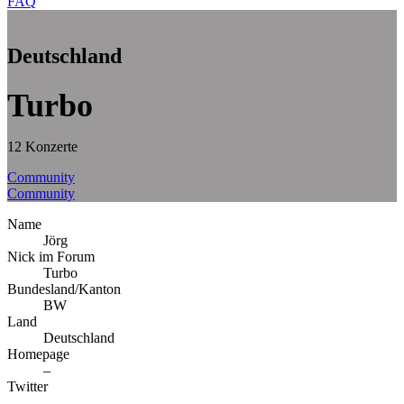
FAQ
Deutschland
Turbo
12 Konzerte
Community
Community
Name
Jörg
Nick im Forum
Turbo
Bundesland/Kanton
BW
Land
Deutschland
Homepage
–
Twitter
–