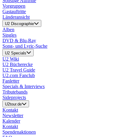
Sonstige Auftritte
Vorgruppen
Gastauftritte
Länderansicht
U2 Discographie
Alben
Singles
DVD & Blu-Ray
Song- und Lyric-Suche
U2 Specials
U2 Wiki
U2 Bücherecke
U2 Travel Guide
U2.com Fanclub
Fanletter
Specials & Interviews
Tributebands
Sideprojects
U2tour.de
Kontakt
Newsletter
Kalender
Kontakt
Spendenaktionen