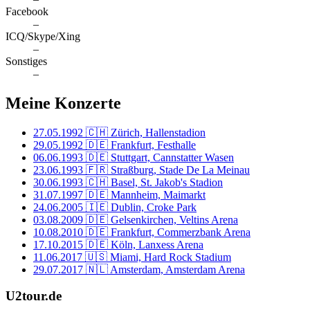
Facebook
–
ICQ/Skype/Xing
–
Sonstiges
–
Meine Konzerte
27.05.1992
🇨🇭 Zürich, Hallenstadion
29.05.1992
🇩🇪 Frankfurt, Festhalle
06.06.1993
🇩🇪 Stuttgart, Cannstatter Wasen
23.06.1993
🇫🇷 Straßburg, Stade De La Meinau
30.06.1993
🇨🇭 Basel, St. Jakob's Stadion
31.07.1997
🇩🇪 Mannheim, Maimarkt
24.06.2005
🇮🇪 Dublin, Croke Park
03.08.2009
🇩🇪 Gelsenkirchen, Veltins Arena
10.08.2010
🇩🇪 Frankfurt, Commerzbank Arena
17.10.2015
🇩🇪 Köln, Lanxess Arena
11.06.2017
🇺🇸 Miami, Hard Rock Stadium
29.07.2017
🇳🇱 Amsterdam, Amsterdam Arena
U2tour.de