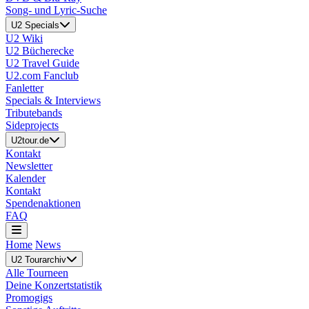
Song- und Lyric-Suche
U2 Specials
U2 Wiki
U2 Bücherecke
U2 Travel Guide
U2.com Fanclub
Fanletter
Specials & Interviews
Tributebands
Sideprojects
U2tour.de
Kontakt
Newsletter
Kalender
Kontakt
Spendenaktionen
FAQ
Home
News
U2 Tourarchiv
Alle Tourneen
Deine Konzertstatistik
Promogigs