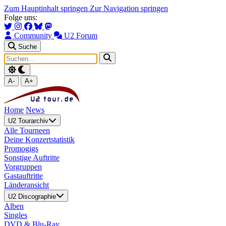
Zum Hauptinhalt springen
Zur Navigation springen
Folge uns:
Community
U2 Forum
Suche
A-
A+
Home
News
U2 Tourarchiv
Alle Tourneen
Deine Konzertstatistik
Promogigs
Sonstige Auftritte
Vorgruppen
Gastauftritte
Länderansicht
U2 Discographie
Alben
Singles
DVD & Blu-Ray