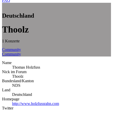
FAQ
Deutschland
Thoolz
1 Konzerte
Community
Community
Name
Thomas Holzfuss
Nick im Forum
Thoolz
Bundesland/Kanton
NDS
Land
Deutschland
Homepage
http://www.holzfussrahn.com
Twitter
–