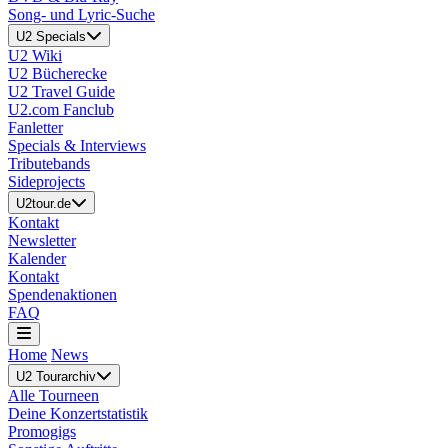
Song- und Lyric-Suche
U2 Specials
U2 Wiki
U2 Bücherecke
U2 Travel Guide
U2.com Fanclub
Fanletter
Specials & Interviews
Tributebands
Sideprojects
U2tour.de
Kontakt
Newsletter
Kalender
Kontakt
Spendenaktionen
FAQ
Home
News
U2 Tourarchiv
Alle Tourneen
Deine Konzertstatistik
Promogigs